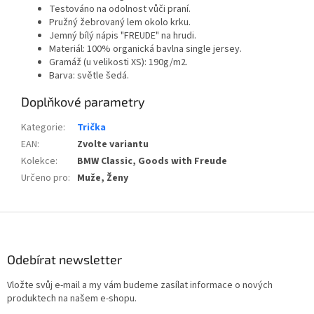
Testováno na odolnost vůči praní.
Pružný žebrovaný lem okolo krku.
Jemný bílý nápis "FREUDE" na hrudi.
Materiál: 100% organická bavlna single jersey.
Gramáž (u velikosti XS): 190g/m2.
Barva: světle šedá.
Doplňkové parametry
Kategorie
:
Trička
EAN
:
Zvolte variantu
Kolekce
:
BMW Classic, Goods with Freude
Určeno pro
:
Muže, Ženy
Z
á
p
Odebírat newsletter
a
t
Vložte svůj e-mail a my vám budeme zasílat informace o nových
í
produktech na našem e-shopu.