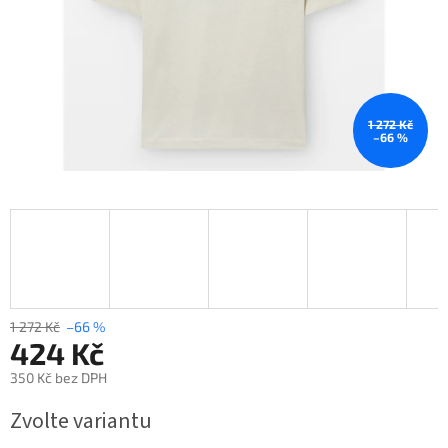
1 272 Kč
–66 %
1 272 Kč
–66 %
424 Kč
350 Kč bez DPH
Měrná
Zvolte variantu
cena: