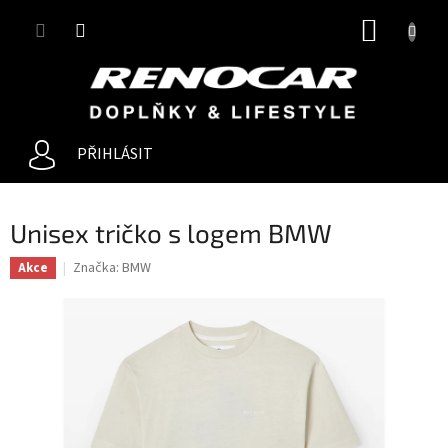
Přejít
NÁKUP
na
obsah
KOŠÍK
PŘIHLÁSIT
Unisex tričko s logem BMW
Značka:
BMW
Akce