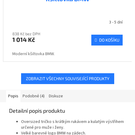
3 - 5 dní
838 Kč bez DPH
1 014 Kč
DO KOŠÍKU
Moderní kšiltovka BMW.
ZOBRAZIT VŠECHNY SOUVISEJÍCÍ PRODUKTY
Popis
Podobné (4)
Diskuze
Detailní popis produktu
Oversized tričko s krátkým rukávem a kulatým výstřihem
určené pro muže i ženy.
Velké barevné logo BMW na zádech.