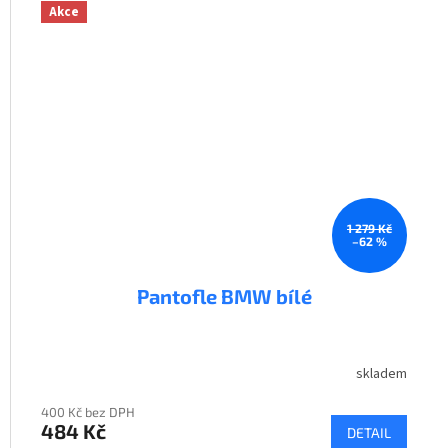
Akce
1 279 Kč
–62 %
Pantofle BMW bílé
skladem
400 Kč bez DPH
484 Kč
DETAIL