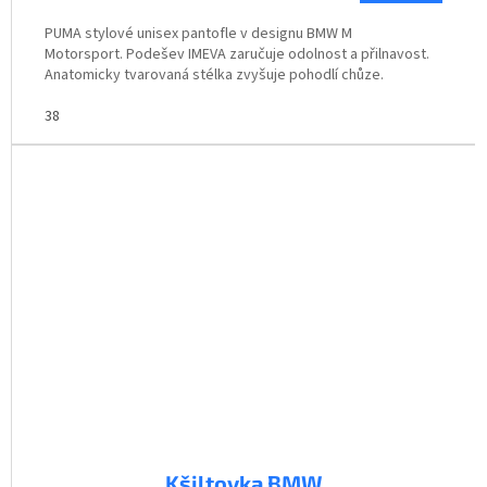
PUMA stylové unisex pantofle v designu BMW M
Motorsport. Podešev IMEVA zaručuje odolnost a přilnavost.
Anatomicky tvarovaná stélka zvyšuje pohodlí chůze.
38
Kšiltovka BMW