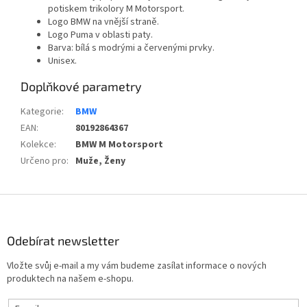
potiskem trikolory M Motorsport.
Logo BMW na vnější straně.
Logo Puma v oblasti paty.
Barva: bílá s modrými a červenými prvky.
Unisex.
Doplňkové parametry
Kategorie
:
BMW
EAN
:
80192864367
Kolekce
:
BMW M Motorsport
Určeno pro
:
Muže, Ženy
Z
á
p
Odebírat newsletter
a
t
Vložte svůj e-mail a my vám budeme zasílat informace o nových
í
produktech na našem e-shopu.