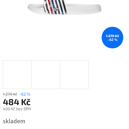
1 279 Kč
–62 %
1 279 Kč
–62 %
484 Kč
400 Kč bez DPH
Měrná
skladem
cena: