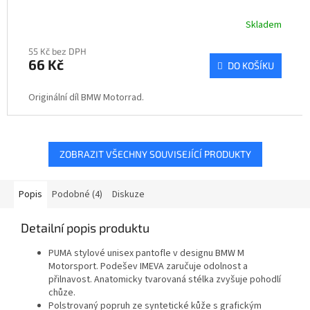
Skladem
55 Kč bez DPH
66 Kč
DO KOŠÍKU
Originální díl BMW Motorrad.
ZOBRAZIT VŠECHNY SOUVISEJÍCÍ PRODUKTY
Popis
Podobné (4)
Diskuze
Detailní popis produktu
PUMA stylové unisex pantofle v designu BMW M
Motorsport. Podešev IMEVA zaručuje odolnost a
přilnavost. Anatomicky tvarovaná stélka zvyšuje pohodlí
chůze.
Polstrovaný popruh ze syntetické kůže s grafickým