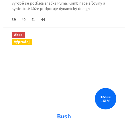
výrobě se podílela značka Puma. Kombinace síťoviny a
syntetické kůže podporuje dynamický design.
39
40
41
44
Akce
Výprodej
172 Kč
–61 %
Bush