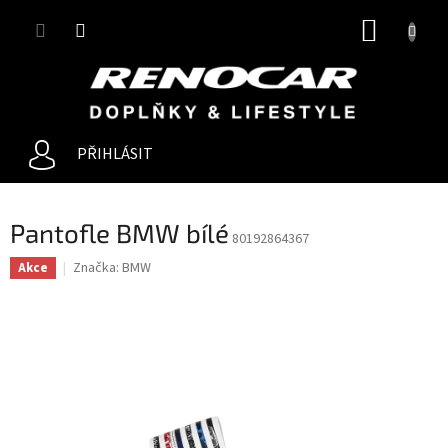
Přejít
NÁKUP
na
obsah
KOŠÍK
PŘIHLÁSIT
Pantofle BMW bílé
80192864367
Značka:
BMW
Akce