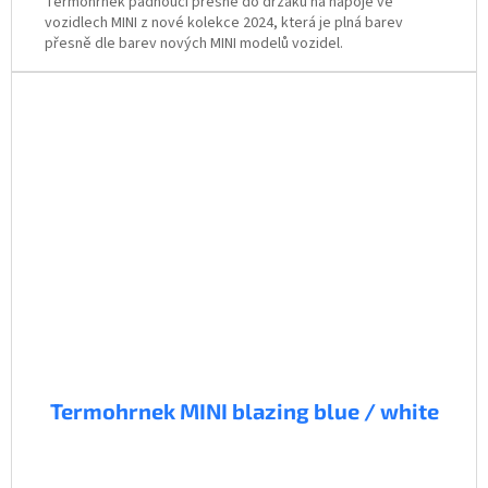
Termohrnek padnoucí přesně do držáku na nápoje ve
vozidlech MINI z nové kolekce 2024, která je plná barev
přesně dle barev nových MINI modelů vozidel.
Termohrnek MINI blazing blue / white