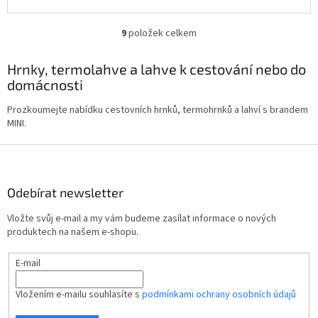
9
položek celkem
O
v
l
Hrnky, termolahve a lahve k cestování nebo do
á
domácnosti
d
a
Prozkoumejte nabídku cestovních hrnků, termohrnků a lahví s brandem
c
MINI.
í
p
Z
r
á
v
p
k
Odebírat newsletter
a
y
t
v
Vložte svůj e-mail a my vám budeme zasílat informace o nových
ý
í
produktech na našem e-shopu.
p
i
E-mail
s
u
Vložením e-mailu souhlasíte s
podmínkami ochrany osobních údajů