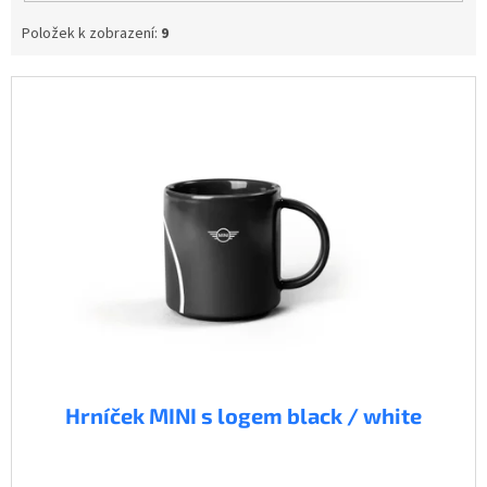
Položek k zobrazení:
9
V
ý
p
i
s
p
r
o
d
u
k
t
ů
Hrníček MINI s logem black / white