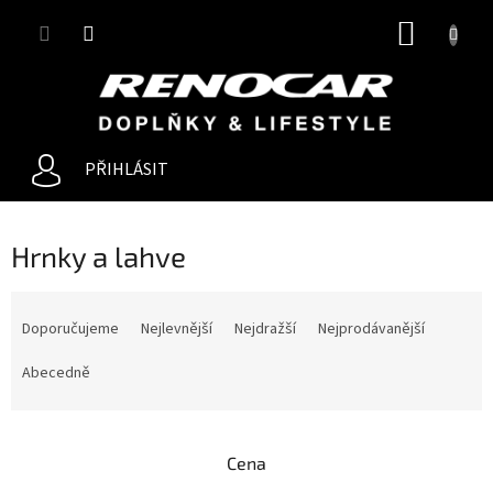
Přejít
NÁKUP
na
obsah
KOŠÍK
PŘIHLÁSIT
Hrnky a lahve
Ř
a
Doporučujeme
Nejlevnější
Nejdražší
Nejprodávanější
z
e
Abecedně
n
í
p
Cena
r