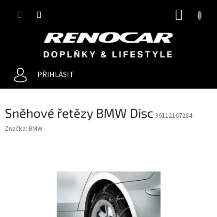
Přejít
NÁKUP
na
obsah
KOŠÍK
PŘIHLÁSIT
Sněhové řetězy BMW Disc
36112167284
Značka:
BMW