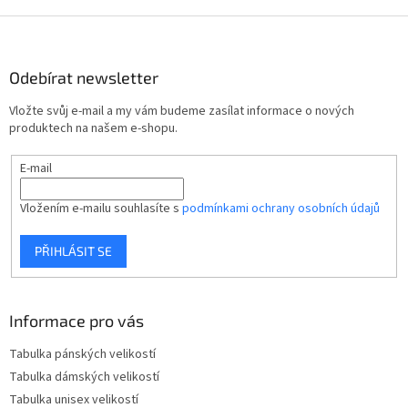
Z
á
p
Odebírat newsletter
a
t
Vložte svůj e-mail a my vám budeme zasílat informace o nových
í
produktech na našem e-shopu.
E-mail
Vložením e-mailu souhlasíte s
podmínkami ochrany osobních údajů
PŘIHLÁSIT SE
Informace pro vás
Tabulka pánských velikostí
Tabulka dámských velikostí
Tabulka unisex velikostí