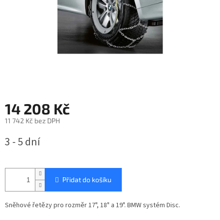
14 208 Kč
11 742 Kč bez DPH
Měrná
3 - 5 dní
cena:
Přidat do košíku
Sněhové řetězy pro rozměr 17", 18" a 19". BMW systém Disc.