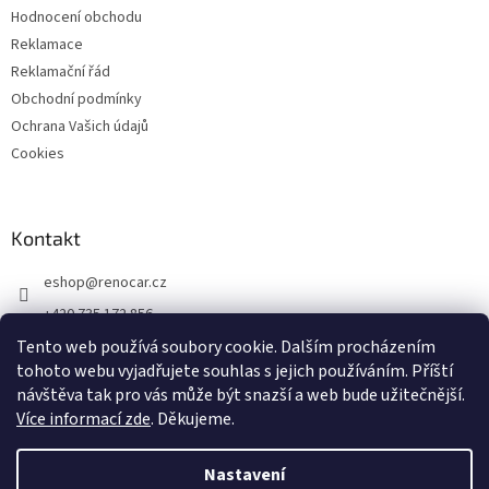
Hodnocení obchodu
Reklamace
Reklamační řád
Obchodní podmínky
Ochrana Vašich údajů
Cookies
Kontakt
eshop
@
renocar.cz
+420 735 172 856
Tento web používá soubory cookie. Dalším procházením
Přidejte se k nám!
tohoto webu vyjadřujete souhlas s jejich používáním.
Příští
renocar_a.s
návštěva tak pro vás může být snazší a web bude užitečnější.
Více informací zde
. Děkujeme.
Vytvořil Shoptet
Nastavení