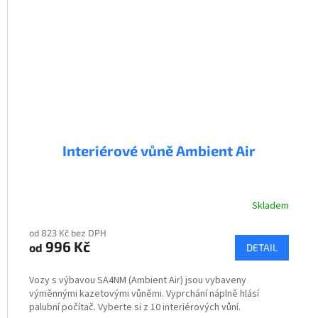
Interiérové vůně Ambient Air
Skladem
od 823 Kč bez DPH
996 Kč
od
DETAIL
Vozy s výbavou SA4NM (Ambient Air) jsou vybaveny
výměnnými kazetovými vůněmi. Vyprchání náplně hlásí
palubní počítač. Vyberte si z 10 interiérových vůní.