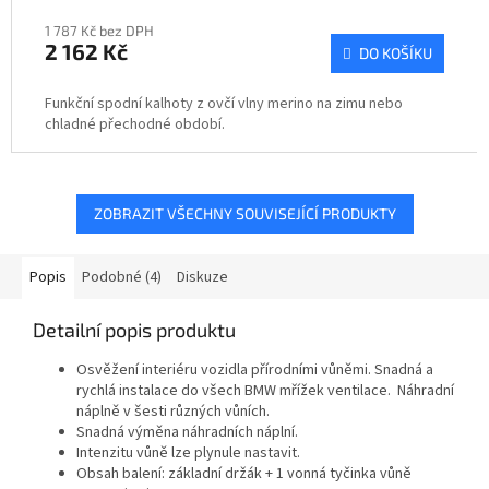
1 787 Kč bez DPH
2 162 Kč
DO KOŠÍKU
Funkční spodní kalhoty z ovčí vlny merino na zimu nebo
chladné přechodné období.
ZOBRAZIT VŠECHNY SOUVISEJÍCÍ PRODUKTY
Popis
Podobné (4)
Diskuze
Detailní popis produktu
Osvěžení interiéru vozidla přírodními vůněmi. Snadná a
rychlá instalace do všech BMW mřížek ventilace. Náhradní
náplně v šesti různých vůních.
Snadná výměna náhradních náplní.
Intenzitu vůně lze plynule nastavit.
Obsah balení: základní držák + 1 vonná tyčinka vůně