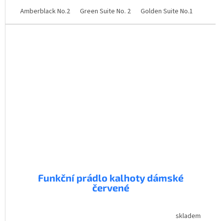
Amberblack No.2
Green Suite No. 2
Golden Suite No.1
Golde
Funkční prádlo kalhoty dámské
červené
skladem