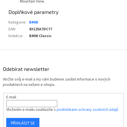
Mountain View.
Doplňkové parametry
Kategorie
:
BMW
EAN
:
83125A7DC77
Kolekce
:
BMW Classic
Z
á
p
Odebírat newsletter
a
t
Vložte svůj e-mail a my vám budeme zasílat informace o nových
í
produktech na našem e-shopu.
E-mail
Vložením e-mailu souhlasíte s
podmínkami ochrany osobních údajů
PŘIHLÁSIT SE