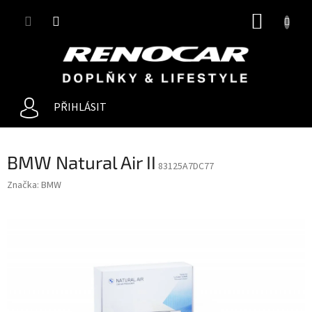
Přejít
NÁKUP
na
obsah
KOŠÍK
PŘIHLÁSIT
BMW Natural Air II
83125A7DC77
Značka:
BMW