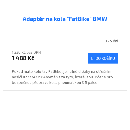
Adaptér na kola "FatBike" BMW
3 - 5 dní
1 230 Kč bez DPH
1 488 Kč
DO KOŠÍKU
Pokud máte kolo tzv.FatBike, je nutné držáky na střešním
nosiči 82722472964 vyměnit za tyto, které jsou určené pro
bezpečnou přepravu kol s pneumatikou 3-5 palce.