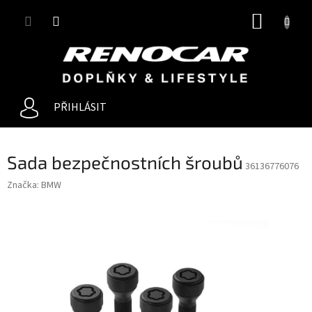
Přejít
NÁKUP
na
obsah
KOŠÍK
PŘIHLÁSIT
Sada bezpečnostních šroubů
36136776076
Značka:
BMW