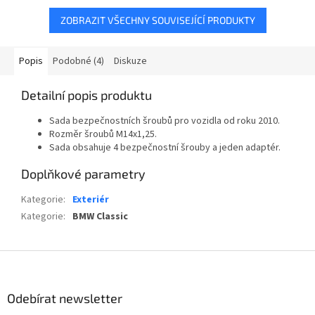
ZOBRAZIT VŠECHNY SOUVISEJÍCÍ PRODUKTY
Popis
Podobné (4)
Diskuze
Detailní popis produktu
Sada bezpečnostních šroubů pro vozidla od roku 2010.
Rozměr šroubů M14x1,25.
Sada obsahuje 4 bezpečnostní šrouby a jeden adaptér.
Doplňkové parametry
Kategorie
:
Exteriér
Kategorie
:
BMW Classic
Z
á
p
Odebírat newsletter
a