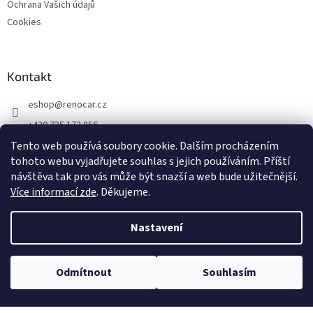
Ochrana Vašich údajů
Cookies
Kontakt
eshop
@
renocar.cz
+420 735 172 856
Tento web používá soubory cookie. Dalším procházením
Přidejte se k nám!
tohoto webu vyjadřujete souhlas s jejich používáním.
Příští
renocar_a.s
návštěva tak pro vás může být snazší a web bude užitečnější.
Více informací zde
. Děkujeme.
Vytvořil Shoptet
Nastavení
Copyright 2026
Renocar DOPLŇKY & LIFESTYLE
. Všechna práva
Odmítnout
Souhlasím
vyhrazena.