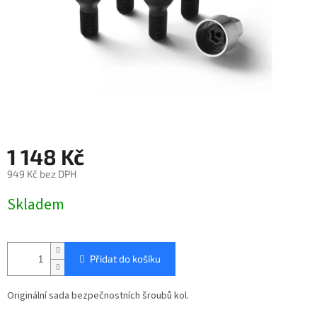
1 148 Kč
949 Kč bez DPH
Měrná
Skladem
cena:
Přidat do košíku
Originální sada bezpečnostních šroubů kol.