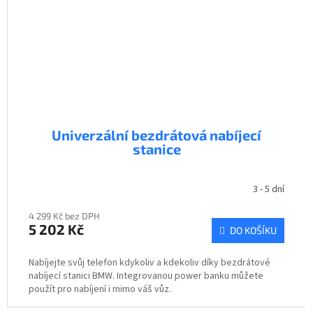
Univerzální bezdrátová nabíjecí
stanice
3 - 5 dní
4 299 Kč bez DPH
5 202 Kč
DO KOŠÍKU
Nabíjejte svůj telefon kdykoliv a kdekoliv díky bezdrátové
nabíjecí stanici BMW. Integrovanou power banku můžete
použít pro nabíjení i mimo váš vůz.