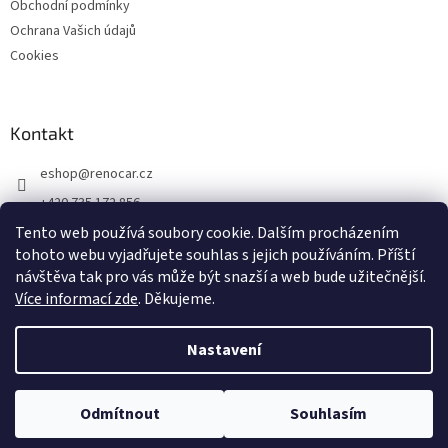
Obchodní podmínky
Ochrana Vašich údajů
Cookies
Kontakt
eshop
@
renocar.cz
+420 735 172 856
Tento web používá soubory cookie. Dalším procházením
Přidejte se k nám!
tohoto webu vyjadřujete souhlas s jejich používáním.
Příští
renocar_a.s
návštěva tak pro vás může být snazší a web bude užitečnější.
Více informací zde
. Děkujeme.
Vytvořil Shoptet
Nastavení
Copyright 2026
Renocar DOPLŇKY & LIFESTYLE
. Všechna práva
Odmítnout
Souhlasím
vyhrazena.