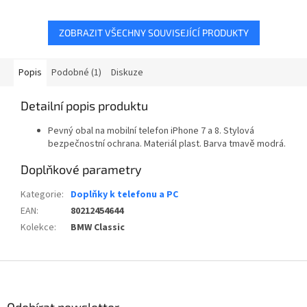
ZOBRAZIT VŠECHNY SOUVISEJÍCÍ PRODUKTY
Popis
Podobné (1)
Diskuze
Detailní popis produktu
Pevný obal na mobilní telefon iPhone 7 a 8. Stylová
bezpečnostní ochrana. Materiál plast. Barva tmavě modrá.
Doplňkové parametry
Kategorie
:
Doplňky k telefonu a PC
EAN
:
80212454644
Kolekce
:
BMW Classic
Z
á
p
Odebírat newsletter