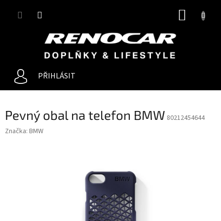
Přejít
NÁKUP
na
obsah
KOŠÍK
PŘIHLÁSIT
Pevný obal na telefon BMW
80212454644
Značka:
BMW