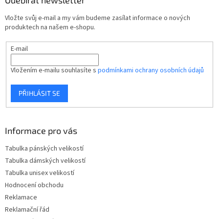
a
t
Vložte svůj e-mail a my vám budeme zasílat informace o nových
í
produktech na našem e-shopu.
E-mail
Vložením e-mailu souhlasíte s
podmínkami ochrany osobních údajů
PŘIHLÁSIT SE
Informace pro vás
Tabulka pánských velikostí
Tabulka dámských velikostí
Tabulka unisex velikostí
Hodnocení obchodu
Reklamace
Reklamační řád