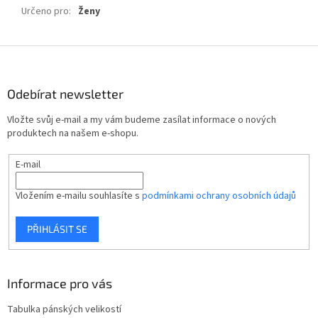
Určeno pro
:
Ženy
Z
á
p
Odebírat newsletter
a
t
Vložte svůj e-mail a my vám budeme zasílat informace o nových
í
produktech na našem e-shopu.
E-mail
Vložením e-mailu souhlasíte s
podmínkami ochrany osobních údajů
PŘIHLÁSIT SE
Informace pro vás
Tabulka pánských velikostí