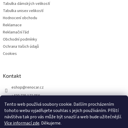
Tabulka dámských velikostí
Tabulka unisex velikostí
Hodnocení obchodu
Reklamace
Reklamační řád
Obchodní podmínky
Ochrana Vašich údajů
Cookies
Kontakt
eshop
@
renocar.cz
+420 735 172 856
Tento web používá soubory cookie. Dalším procházením
Přidejte se k nám!
tohoto webu vyjadřujete souhlas s jejich používáním.
Příští
renocar_a.s
návštěva tak pro vás může být snazší a web bude užitečnější.
Více informací zde
. Děkujeme.