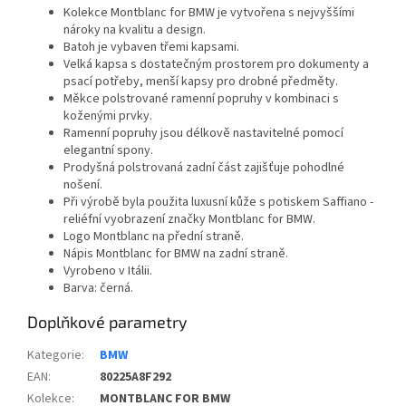
Kolekce Montblanc for BMW je vytvořena s nejvyššími
nároky na kvalitu a design.
Batoh je vybaven třemi kapsami.
Velká kapsa s dostatečným prostorem pro dokumenty a
psací potřeby, menší kapsy pro drobné předměty.
Měkce polstrované ramenní popruhy v kombinaci s
koženými prvky.
Ramenní popruhy jsou délkově nastavitelné pomocí
elegantní spony.
Prodyšná polstrovaná zadní část zajišťuje pohodlné
nošení.
Při výrobě byla použita luxusní kůže s potiskem Saffiano -
reliéfní vyobrazení značky Montblanc for BMW.
Logo Montblanc na přední straně.
Nápis Montblanc for BMW na zadní straně.
Vyrobeno v Itálii.
Barva: černá.
Doplňkové parametry
Kategorie
:
BMW
EAN
:
80225A8F292
Kolekce
:
MONTBLANC FOR BMW