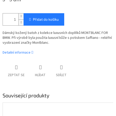
cena:
Přidat do košíku
Dámský kožený batoh z kolekce luxusních doplňků MONTBLANC FOR
BMW. Při výrobě byla použita luxusní kůže s potiskem Saffiano - reliéfní
vyobrazení značky Montblanc.
Detailní informace
ZEPTAT SE
HLÍDAT
SDÍLET
Související produkty