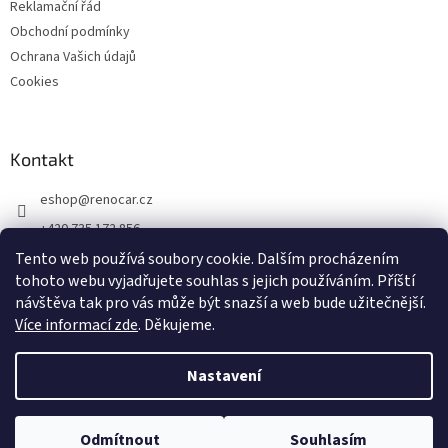
Reklamační řád
Obchodní podmínky
Ochrana Vašich údajů
Cookies
Kontakt
eshop
@
renocar.cz
+420 735 172 856
Tento web používá soubory cookie. Dalším procházením
Přidejte se k nám!
tohoto webu vyjadřujete souhlas s jejich používáním.
Příští
renocar_a.s
návštěva tak pro vás může být snazší a web bude užitečnější.
Více informací zde
. Děkujeme.
Vytvořil Shoptet
Nastavení
Copyright 2026
Renocar DOPLŇKY & LIFESTYLE
. Všechna práva
Odmítnout
Souhlasím
vyhrazena.