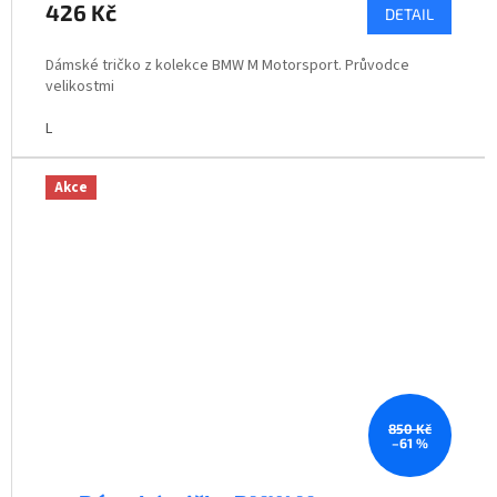
426 Kč
DETAIL
Dámské tričko z kolekce BMW M Motorsport. Průvodce
velikostmi
L
Akce
850 Kč
–61 %