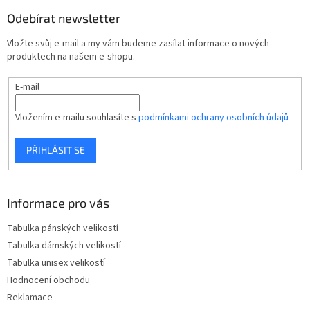
p
Odebírat newsletter
a
t
Vložte svůj e-mail a my vám budeme zasílat informace o nových
í
produktech na našem e-shopu.
E-mail
Vložením e-mailu souhlasíte s
podmínkami ochrany osobních údajů
PŘIHLÁSIT SE
Informace pro vás
Tabulka pánských velikostí
Tabulka dámských velikostí
Tabulka unisex velikostí
Hodnocení obchodu
Reklamace