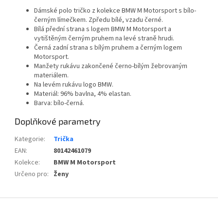
Dámské polo tričko z kolekce BMW M Motorsport s bílo-
černým límečkem. Zpředu bílé, vzadu černé.
Bílá přední strana s logem BMW M Motorsport a
vytištěným černým pruhem na levé straně hrudi.
Černá zadní strana s bílým pruhem a černým logem
Motorsport.
Manžety rukávu zakončené černo-bílým žebrovaným
materiálem.
Na levém rukávu logo BMW.
Materiál: 96% bavlna, 4% elastan.
Barva: bílo-černá.
Doplňkové parametry
Kategorie
:
Trička
EAN
:
80142461079
Kolekce
:
BMW M Motorsport
Určeno pro
:
Ženy
Z
á