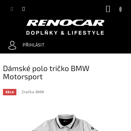
Přejít
NÁKUP
na
obsah
KOŠÍK
PŘIHLÁSIT
Dámské polo tričko BMW
Motorsport
Značka:
BMW
Akce