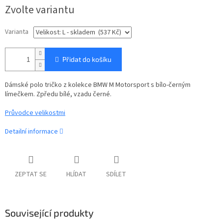
Měrná
Zvolte variantu
cena:
Varianta
Přidat do košíku
Dámské polo tričko z kolekce BMW M Motorsport s bílo-černým
límečkem. Zpředu bílé, vzadu černé.
Průvodce velikostmi
Detailní informace
ZEPTAT SE
HLÍDAT
SDÍLET
Související produkty