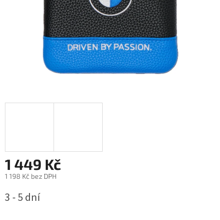
1 449 Kč
1 198 Kč bez DPH
Měrná
3 - 5 dní
cena: