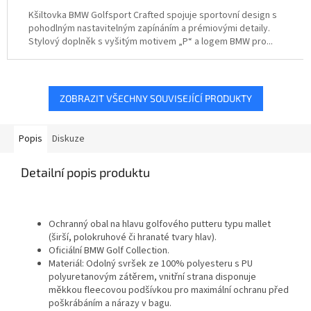
Kšiltovka BMW Golfsport Crafted spojuje sportovní design s
pohodlným nastavitelným zapínáním a prémiovými detaily.
Stylový doplněk s vyšitým motivem „P“ a logem BMW pro...
ZOBRAZIT VŠECHNY SOUVISEJÍCÍ PRODUKTY
Popis
Diskuze
Detailní popis produktu
Ochranný obal na hlavu golfového putteru typu mallet
(širší, polokruhové či hranaté tvary hlav).
Oficiální BMW Golf Collection.
Materiál
: Odolný svršek ze 100% polyesteru s PU
polyuretanovým zátěrem, vnitřní strana disponuje
měkkou fleecovou podšívkou
pro maximální ochranu před
poškrábáním a nárazy v bagu.