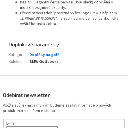
Design
: Elegantní černá barva (PUMA Black) doplněná o
modré designové akcenty.
Přední stranu zdobí precizně vyšité logo BMW
s nápisem
„DRIVEN BY PASSION“
, na zadní straně se nachází ikonická
vyšitá korunka Cobra
.
Doplňkové parametry
Kategorie
:
Doplňky na golf
Kolekce
:
BMW Golfsport
Z
á
p
Odebírat newsletter
a
t
Vložte svůj e-mail a my vám budeme zasílat informace o nových
í
produktech na našem e-shopu.
E-mail