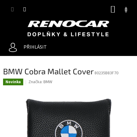
Přejít
NÁKUP
na
obsah
KOŠÍK
PŘIHLÁSIT
BMW Cobra Mallet Cover
80235B83F70
Značka:
BMW
Novinka