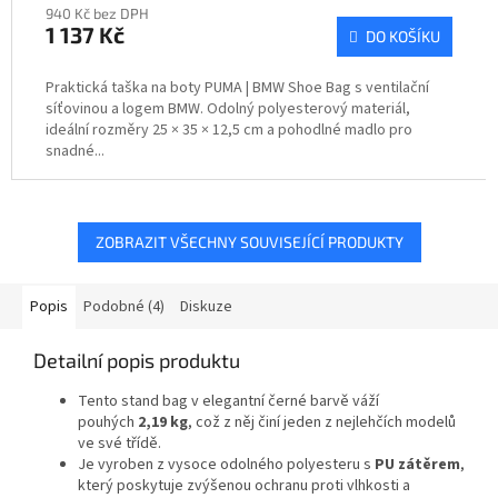
940 Kč bez DPH
1 137 Kč
DO KOŠÍKU
Praktická taška na boty PUMA | BMW Shoe Bag s ventilační
síťovinou a logem BMW. Odolný polyesterový materiál,
ideální rozměry 25 × 35 × 12,5 cm a pohodlné madlo pro
snadné...
ZOBRAZIT VŠECHNY SOUVISEJÍCÍ PRODUKTY
Popis
Podobné (4)
Diskuze
Detailní popis produktu
Tento stand bag v elegantní černé barvě váží
pouhých
2,19 kg
, což z něj činí jeden z nejlehčích modelů
ve své třídě.
Je vyroben z vysoce odolného polyesteru s
PU zátěrem
,
který poskytuje zvýšenou ochranu proti vlhkosti a