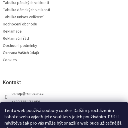
Tabulka pánských velikostí
Tabulka dámských velikostí
Tabulka unisex velikostí
Hodnocení obchodu
Reklamace
Reklamační řád
Obchodní podmínky
Ochrana Vašich údajů
Cookies
Kontakt
eshop
@
renocar.cz
+420 735 172 856
Tento web používá soubory cookie. Dalším procházením
Přidejte se k nám!
tohoto webu vyjadřujete souhlas s jejich používáním.
Příští
renocar_a.s
návštěva tak pro vás může být snazší a web bude užitečnější.