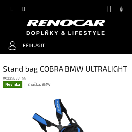
Přejít
NÁKUP
na
obsah
KOŠÍK
PŘIHLÁSIT
Stand bag COBRA BMW ULTRALIGHT
80225B83F66
Značka:
BMW
Novinka