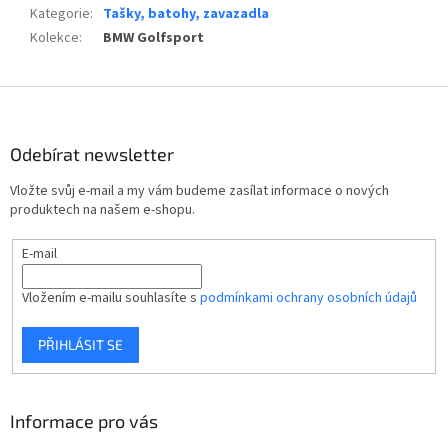
Kategorie
:
Tašky, batohy, zavazadla
Kolekce
:
BMW Golfsport
Z
á
p
Odebírat newsletter
a
t
Vložte svůj e-mail a my vám budeme zasílat informace o nových
í
produktech na našem e-shopu.
E-mail
Vložením e-mailu souhlasíte s
podmínkami ochrany osobních údajů
PŘIHLÁSIT SE
Informace pro vás