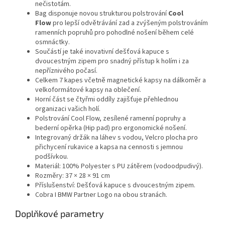
nečistotám.
Bag disponuje novou strukturou polstrování
Cool
Flow
pro lepší odvětrávání zad a zvýšeným polstrováním
ramenních popruhů pro pohodlné nošení během celé
osmnáctky.
Součástí je také inovativní dešťová kapuce s
dvoucestným zipem pro snadný přístup k holím i za
nepříznivého počasí.
Celkem 7 kapes včetně magnetické kapsy na dálkoměr a
velkoformátové kapsy na oblečení.
Horní část se čtyřmi oddíly zajišťuje přehlednou
organizaci vašich holí.
Polstrování Cool Flow, zesílené ramenní popruhy a
bederní opěrka (Hip pad) pro ergonomické nošení.
Integrovaný držák na láhev s vodou, Velcro plocha pro
přichycení rukavice a kapsa na cennosti s jemnou
podšívkou.
Materiál: 100% Polyester s PU zátěrem (vodoodpudivý).
Rozměry: 37 × 28 × 91 cm
Příslušenství: Dešťová kapuce s dvoucestným zipem.
Cobra I BMW Partner Logo na obou stranách.
Doplňkové parametry