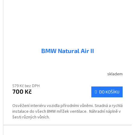
BMW Natural Air II
skladem
579 Kč bez DPH
700 Kč
DO KOŠÍKU
Osvěžení interiéru vozidla přírodními vůněmi. Snadná a rychlá
instalace do všech BMW mřížek ventilace. Náhradní náplně v
šesti různých vůních.