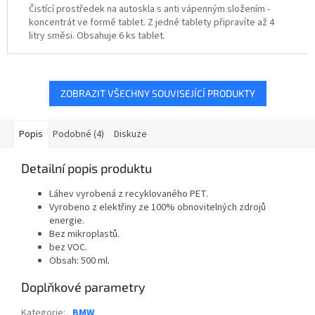
Čistící prostředek na autoskla s anti vápenným složením -
koncentrát ve formě tablet. Z jedné tablety připravíte až 4
litry směsi. Obsahuje 6 ks tablet.
ZOBRAZIT VŠECHNY SOUVISEJÍCÍ PRODUKTY
Popis
Podobné (4)
Diskuze
Detailní popis produktu
Láhev vyrobená z recyklovaného PET.
Vyrobeno z elektřiny ze 100% obnovitelných zdrojů
energie.
Bez mikroplastů.
bez VOC.
Obsah: 500 ml.
Doplňkové parametry
Kategorie
:
BMW