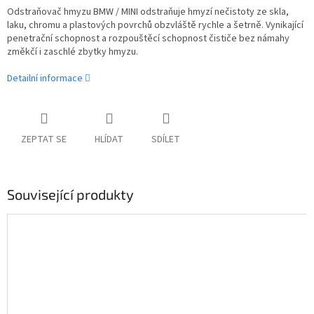
Odstraňovač hmyzu BMW / MINI odstraňuje hmyzí nečistoty ze skla,
laku, chromu a plastových povrchů obzvláště rychle a šetrně. Vynikající
penetrační schopnost a rozpouštěcí schopnost čističe bez námahy
změkčí i zaschlé zbytky hmyzu.
Detailní informace
ZEPTAT SE
HLÍDAT
SDÍLET
Související produkty