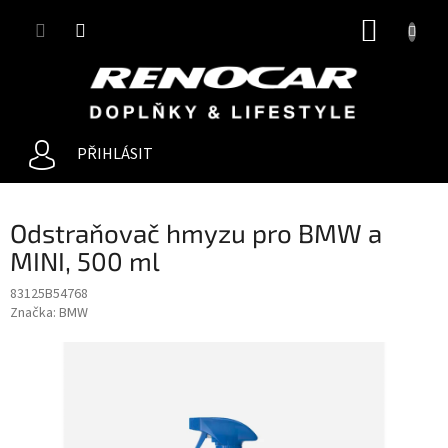
Přejít
NÁKUP
na
obsah
KOŠÍK
PŘIHLÁSIT
Odstraňovač hmyzu pro BMW a
MINI, 500 ml
83125B54768
Značka:
BMW