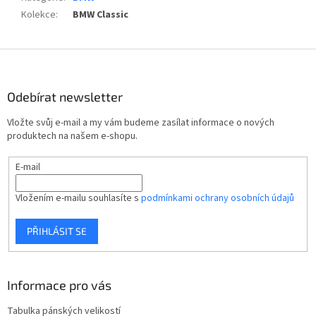
Kolekce
:
BMW Classic
Z
á
p
Odebírat newsletter
a
t
Vložte svůj e-mail a my vám budeme zasílat informace o nových
í
produktech na našem e-shopu.
E-mail
Vložením e-mailu souhlasíte s
podmínkami ochrany osobních údajů
PŘIHLÁSIT SE
Informace pro vás
Tabulka pánských velikostí