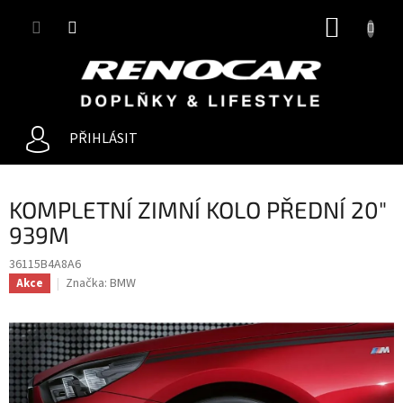
Přejít
NÁKUP
na
obsah
KOŠÍK
PŘIHLÁSIT
KOMPLETNÍ ZIMNÍ KOLO PŘEDNÍ 20"
939M
36115B4A8A6
Značka:
BMW
Akce