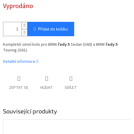
Měrná
Vyprodáno
cena:
Přidat do košíku
Kompletní zimní kolo pro BMW
řady 5
Sedan (G60) a BMW
řady 5
Touring (G61).
Detailní informace
ZEPTAT SE
HLÍDAT
SDÍLET
Související produkty