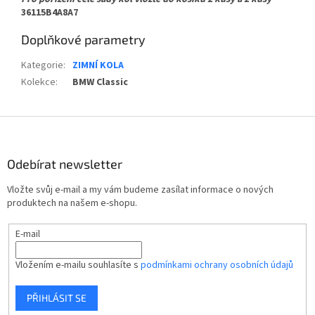
36115B4A8A7
Doplňkové parametry
Kategorie
:
ZIMNÍ KOLA
Kolekce
:
BMW Classic
Z
á
p
Odebírat newsletter
a
t
Vložte svůj e-mail a my vám budeme zasílat informace o nových
í
produktech na našem e-shopu.
E-mail
Vložením e-mailu souhlasíte s
podmínkami ochrany osobních údajů
PŘIHLÁSIT SE