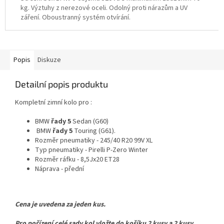
kg. Výztuhy z nerezové oceli. Odolný proti nárazům a UV
záření. Oboustranný systém otvírání.
Popis
Diskuze
Detailní popis produktu
Kompletní zimní kolo pro :
BMW
řady
5
Sedan (G60)
BMW
řady 5
Touring (G61).
Rozměr pneumatiky - 245/40 R20 99V XL
Typ pneumatiky - Pirelli P-Zero Winter
Rozměr ráfku - 8,5Jx20 ET28
Náprava - přední
Cena je uvedena za jeden kus.
Pro pořízení celé sady kol vložte do košíku 2 kusy a 2 kusy