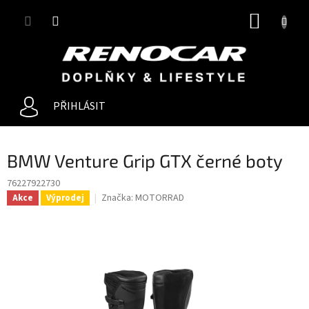
Přejít
NÁKUP
na
obsah
KOŠÍK
PŘIHLÁSIT
BMW Venture Grip GTX černé boty
76227922730
Značka:
MOTORRAD
Akce
Výprodej