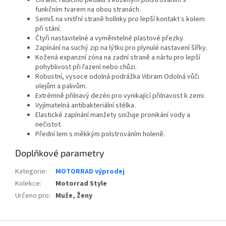
funkčním tvarem na obou stranách.
Semiš na vnitřní straně holínky pro lepší kontakt s kolem
při stání.
Čtyři nastavitelné a vyměnitelné plastové přezky.
Zapínání na suchý zip na lýtku pro plynulé nastavení šířky.
Kožená expanzní zóna na zadní straně a nártu pro lepší
pohyblivost při řazení nebo chůzi.
Robustní, vysoce odolná podrážka Vibram Odolná vůči
olejům a palivům.
Extrémně přilnavý dezén pro vynikající přilnavost k zemi.
Vyjímatelná antibakteriální stélka.
Elastické zapínání manžety snižuje pronikání vody a
nečistot.
Přední lem s měkkým polstrováním holeně.
Doplňkové parametry
Kategorie
:
MOTORRAD výprodej
Kolekce
:
Motorrad Style
Určeno pro
:
Muže, Ženy
Z