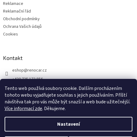
Reklamace
Reklamační řád
Obchodní podmínky
Ochrana Vašich údajů
Cookies
Kontakt
eshop
@
renocar.cz
+420 735 172 856
Tento web používá soubory cookie. Dalším procházením
Přidejte se k nám!
tohoto webu vyjadřujete souhlas s jejich používáním.
Příští
renocar_a.s
návštěva tak pro vás může být snazší a web bude užitečnější.
Více informací zde
. Děkujeme.
Vytvořil Shoptet
Nastavení