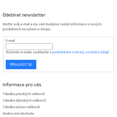
á
p
Odebírat newsletter
a
t
Vložte svůj e-mail a my vám budeme zasílat informace o nových
í
produktech na našem e-shopu.
E-mail
Vložením e-mailu souhlasíte s
podmínkami ochrany osobních údajů
PŘIHLÁSIT SE
Informace pro vás
Tabulka pánských velikostí
Tabulka dámských velikostí
Tabulka unisex velikostí
Hodnocení obchodu