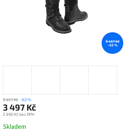
9 457 Kč
–63 %
9 457 Kč
–63 %
3 497 Kč
2 890 Kč bez DPH
Měrná
Skladem
cena: