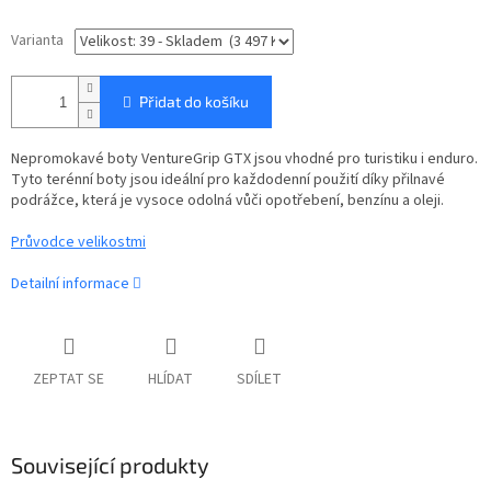
Varianta
Přidat do košíku
Nepromokavé boty VentureGrip GTX jsou vhodné pro turistiku i enduro.
Tyto terénní boty jsou ideální pro každodenní použití díky přilnavé
podrážce, která je vysoce odolná vůči opotřebení, benzínu a oleji.
Průvodce velikostmi
Detailní informace
ZEPTAT SE
HLÍDAT
SDÍLET
Související produkty