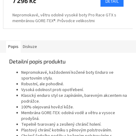
7 296 Kč
DETAIL
Nepromokavé, větru odolné vysoké boty Pro Race GTX s
membránou GORE-TEX®. Průvodce velikostmi
Popis
Diskuze
Detailní popis produktu
Nepromokavé, každodenní kožené boty Enduro ve
sportovním stylu.
Robustní, ale pohodlné.
Vysoká odolnost proti opotřebení.
Klasický enduro styl se zapínáním, barevným akcentem na
podrážce.
100% olejovaná hovězí kůže.
Membrána GORE-TEX: odolná vodě a větru a vysoce
prodyšná.
Tepelně tvarovaný a zesílený chránič holení.
Plastový chránič kotníku s pěnovým polstrováním.
Chránič řadicího pedálu s koženým polstrováním s