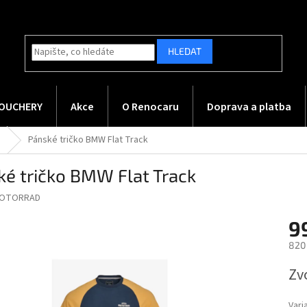
HLEDAT
OUCHERY
Akce
O Renocaru
Doprava a platba
a
Pánské tričko BMW Flat Track
ké tričko BMW Flat Track
OTORRAD
9
820
Měr
Zv
cena
Vari