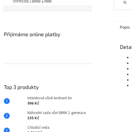
VÝPRODEJ BMW a MINI
hrud
XL
odda
Popis
Přijímáme online platby
Detai
Top 3 produkty
Interiérové vůně Ambient Air
996 Kč
Náhradní sada vůní BMW 2. generace
335 Kč
Chladící vesta