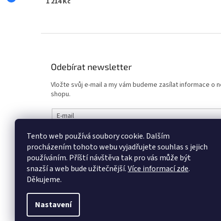
1 214 Kč
Z
á
p
Odebírat newsletter
a
t
Vložte svůj e-mail a my vám budeme zasílat informace o
í
shopu.
E-mail
Tento web používá soubory cookie. Dalším
Vložením e-mailu souhlasíte s
podmínkami ochrany osob
procházením tohoto webu vyjadřujete souhlas s jejich
používáním.
Příští návštěva tak pro vás může být
PŘIHLÁSIT SE
snazší a web bude užitečnější.
Více informací zde
.
Děkujeme.
Nastavení