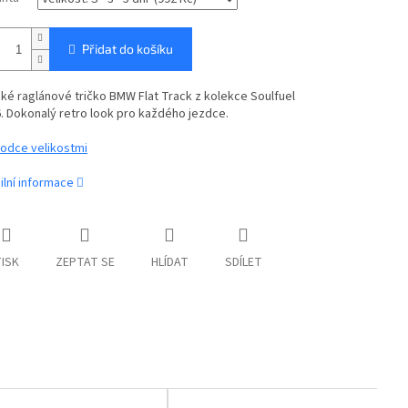
Přidat do košíku
ké raglánové tričko BMW Flat Track z kolekce Soulfuel
6.
Dokonalý retro look pro každého jezdce.
odce velikostmi
ilní informace
ISK
ZEPTAT SE
HLÍDAT
SDÍLET