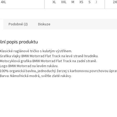
z organické...
i, které demonstruje
4XL
XL
XXL
M
XS
S
XXXL
2X
nost jednomu z...
Podobné (2)
Diskuze
lní popis produktu
Klasické raglánové tričko s kulatým výstřihem.
Grafika vlajky BMW Motorrad Flat Track na levé straně hrudníku.
Motocyklová grafika BMW Motorrad Flat Track na zadní straně.
Logo BMW Motorrad na levém rukávu.
100% organická bavlna, jednoduchý žerzej s karbonovou povrchovou úpra
Barva: Námořnická modrá, světle zlaté rukávy.