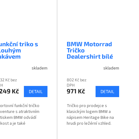
unkční triko s
BMW Motorrad
louhým
Tričko
ukávem
Dealershirt bílé
skladem
skladem
032 Kč bez
802 Kč bez
PH
DPH
 249 Kč
971 Kč
DETAIL
DETAIL
ortovní funkční tričko
Tričko pro prodejce s
venture s atraktivním
klasickým logem BMW a
tiskem BMW odvádí
nápisem Heritage Bike na
hkost a je také
hrudi pro ležérní vzhled.
chleschnoucí.
Tričko je obzvláště
pohodlné na nošení díky