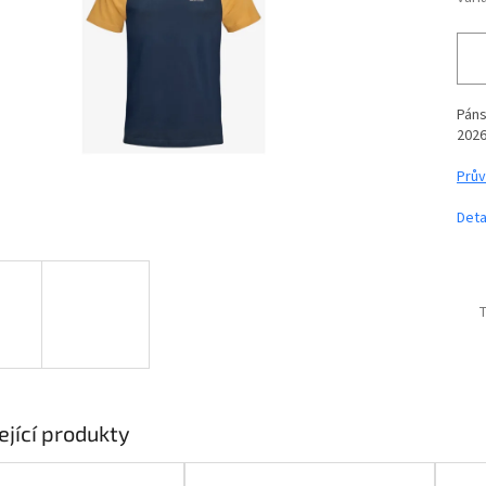
Páns
202
Prův
Deta
T
ející produkty