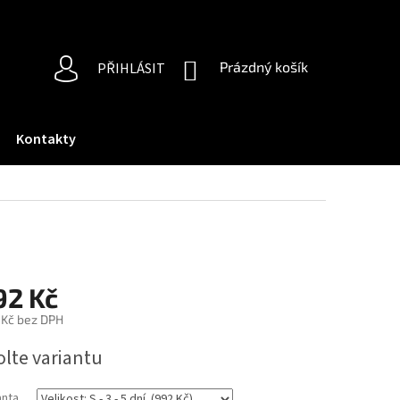
NÁKUPNÍ
Prázdný košík
PŘIHLÁSIT
KOŠÍK
Kontakty
92 Kč
 Kč bez DPH
ná
olte variantu
:
anta