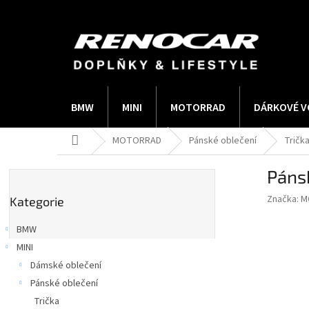
Přejít
na
obsah
BMW
MINI
MOTORRAD
DÁRKOVÉ V
Domů
MOTORRAD
Pánské oblečení
Tričk
P
Páns
o
Přeskočit
s
Značka:
M
Kategorie
kategorie
t
r
BMW
a
MINI
n
Dámské oblečení
n
í
Pánské oblečení
p
Trička