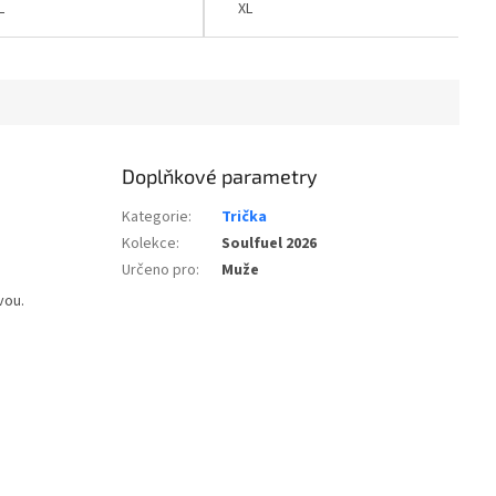
gramáži pouhých 180 g/m².
L
XL
Průvodce...
Doplňkové parametry
Kategorie
:
Trička
Kolekce
:
Soulfuel 2026
Určeno pro
:
Muže
vou.