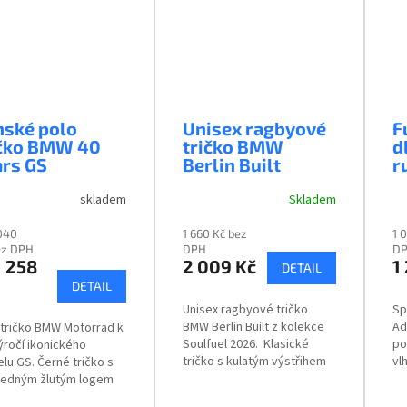
nské polo
Unisex ragbyové
F
ičko BMW 40
tričko BMW
d
ars GS
Berlin Built
r
skladem
Skladem
 040
1 660 Kč bez
1 
ez DPH
DPH
D
 258
2 009 Kč
1
DETAIL
DETAIL
Unisex ragbyové tričko
Sp
BMW Berlin Built z kolekce
Ad
 tričko BMW Motorrad k
Soulfuel 2026. Klasické
po
výročí ikonického
tričko s kulatým výstřihem
vl
lu GS. Černé tričko s
a potiskem na zádech.
ry
ledným žlutým logem
Tkanina vyrobená
EARS GS na levé straně