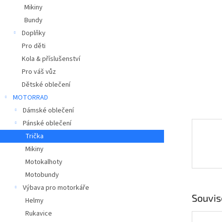
a
Mikiny
n
Bundy
e
Doplňky
l
Pro děti
Kola & příslušenství
Pro váš vůz
Dětské oblečení
MOTORRAD
Dámské oblečení
Pánské oblečení
Trička
Mikiny
Motokalhoty
Motobundy
Výbava pro motorkáře
Souvis
Helmy
Rukavice