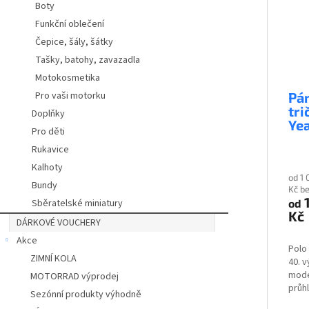
Boty
Funkční oblečení
Čepice, šály, šátky
Tašky, batohy, zavazadla
Motokosmetika
Pro vaši motorku
Pá
tr
Doplňky
Ye
Pro děti
Rukavice
Kalhoty
od 1
Bundy
Kč b
1
Sběratelské miniatury
od
Kč
DÁRKOVÉ VOUCHERY
Akce
Polo
ZIMNÍ KOLA
40. 
mode
MOTORRAD výprodej
průh
Sezónní produkty výhodně
40 Y