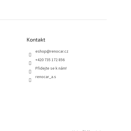
Kontakt
eshop
@
renocar.cz
+420 735 172 856
Přidejte se k nám!
renocar_a.s