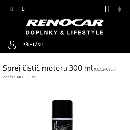
Přejít
NÁKUP
na
obsah
KOŠÍK
PŘIHLÁSIT
Sprej čistič motoru 300 ml
83192462904
Značka:
MOTORRAD