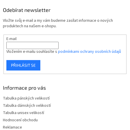
p
Odebírat newsletter
a
t
Vložte svůj e-mail a my vám budeme zasílat informace o nových
í
produktech na našem e-shopu.
E-mail
Vložením e-mailu souhlasíte s
podmínkami ochrany osobních údajů
PŘIHLÁSIT SE
Informace pro vás
Tabulka pánských velikostí
Tabulka dámských velikostí
Tabulka unisex velikostí
Hodnocení obchodu
Reklamace