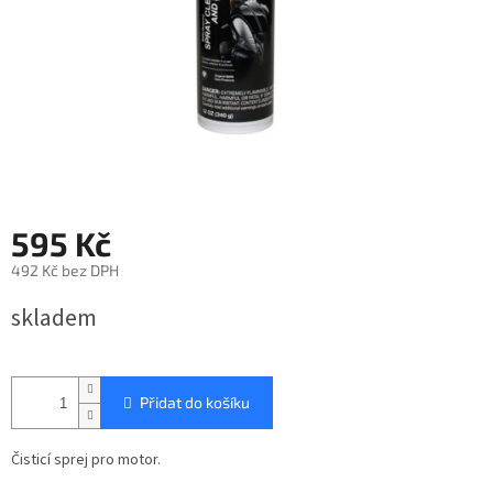
595 Kč
492 Kč bez DPH
Měrná
skladem
cena:
Přidat do košíku
Čisticí sprej pro motor.