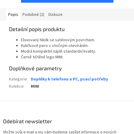
Popis
Podobné (2)
Diskuze
Detailní popis produktu
Eloxovaný hliník se saténovým povrchem.
Kuličkové pero s otočným otevíráním.
Modrá kompaktní náplň standardní kvality.
Černě tištěné logo MINI.
Doplňkové parametry
Kategorie
:
Doplňky k telefonu a PC, psací potřeby
Kolekce
:
MINI
Z
á
p
Odebírat newsletter
a
t
Vložte svůj e-mail a my vám budeme zasílat informace o nových