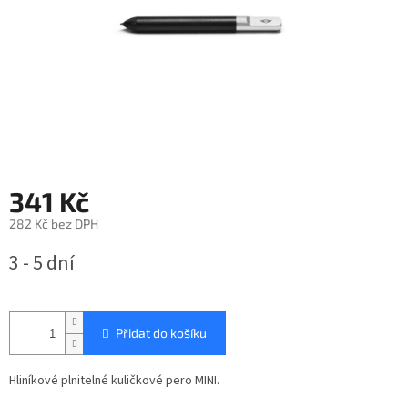
341 Kč
282 Kč bez DPH
Měrná
3 - 5 dní
cena:
Přidat do košíku
Hliníkové plnitelné kuličkové pero MINI.