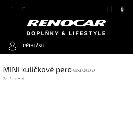
Přejít
NÁKUP
na
obsah
KOŠÍK
PŘIHLÁSIT
MINI kuličkové pero
80242454545
Značka:
MINI