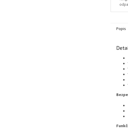
odpa
veli
Popis
Detai
Bezpe
Funkč