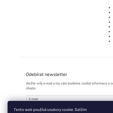
Z
á
p
Odebírat newsletter
a
t
Vložte svůj e-mail a my vám budeme zasílat informace o
í
shopu.
E-mail
Tento web používá soubory cookie. Dalším
Vložením e-mailu souhlasíte s
podmínkami ochrany osob