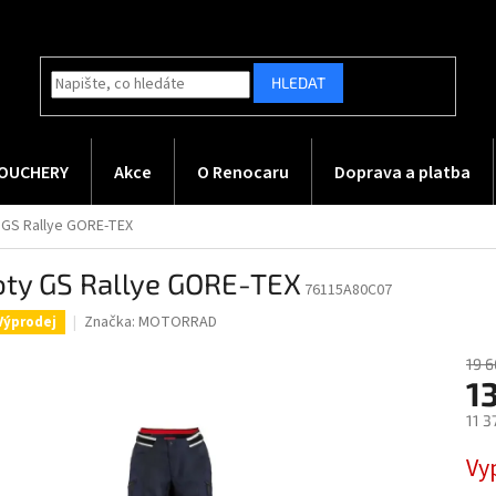
HLEDAT
OUCHERY
Akce
O Renocaru
Doprava a platba
 GS Rallye GORE-TEX
oty GS Rallye GORE-TEX
76115A80C07
Značka:
MOTORRAD
Výprodej
19 6
1
11 3
Měr
Vy
cena