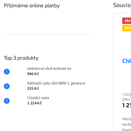
Souvis
Přijímáme online platby
Ak
Výp
Top 3 produkty
Chl
Interiérové vůně Ambient Air
996 Kč
Náhradní sada vůní BMW 2. generace
335 Kč
1 00
Chladící vesta
DPH
1 214 Kč
1 2
Vesta
techn
fung