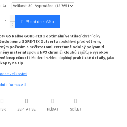
anta
Přidat do košíku
hoty
GS Rallye GORE-TEX
s
optimální ventilací
chrání díky
ěodolnému GORE-TEX Outsertu
spolehlivě před
větrem,
tným počasím a nečistotami
.
Extrémně odolný polyamid-
lněný materiál
spolu s
NP3 chrániči kloubů
zajišťuje
vysokou
veň bezpečnosti
. Moderní vzhled doplňují
praktické detaily
, jako
u
kapsy na zip
.
odce velikostmi
ilní informace
ISK
ZEPTAT SE
HLÍDAT
SDÍLET