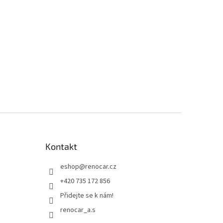
Kontakt
eshop
@
renocar.cz
+420 735 172 856
Přidejte se k nám!
renocar_a.s