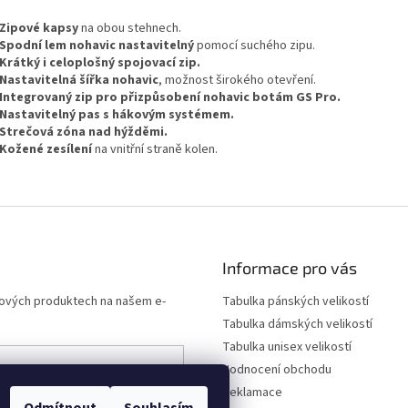
Zipové kapsy
na obou stehnech.
Spodní lem nohavic nastavitelný
pomocí suchého zipu.
Krátký i celoplošný spojovací zip.
Nastavitelná šířka nohavic
, možnost širokého otevření.
Integrovaný zip pro přizpůsobení nohavic botám GS Pro.
Nastavitelný pas s hákovým systémem.
Strečová zóna nad hýžděmi.
Kožené zesílení
na vnitřní straně kolen.
Informace pro vás
 nových produktech na našem e-
Tabulka pánských velikostí
Tabulka dámských velikostí
Tabulka unisex velikostí
Hodnocení obchodu
Reklamace
ních údajů