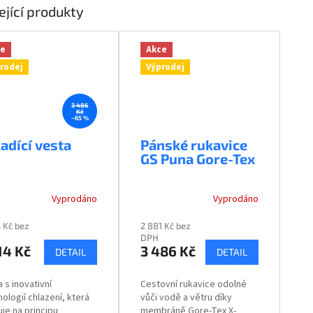
ející produkty
ce
Akce
rodej
Výprodej
3 486
Kč
–65 %
adící vesta
Pánské rukavice
GS Puna Gore-Tex
Vyprodáno
Vyprodáno
3 Kč bez
2 881 Kč bez
DPH
14 Kč
3 486 Kč
DETAIL
DETAIL
 s inovativní
Cestovní rukavice odolné
ologií chlazení, která
vůči vodě a větru díky
uje na principu
membráně Gore-Tex X-