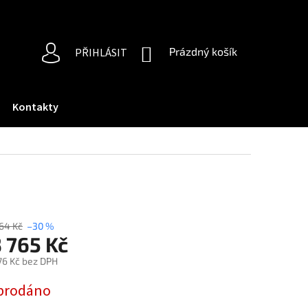
NÁKUPNÍ
Prázdný košík
PŘIHLÁSIT
KOŠÍK
Kontakty
64 Kč
–30 %
3 765 Kč
76 Kč bez DPH
ná
prodáno
: