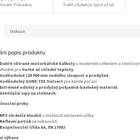
řování. Průvodce
Trafit z kolekce Spirit of GS.
kostmi
Průvodce velikostmi
Diskuze
lní popis produktu
Dobře větrané motorkářské kalhoty
s moderním vzhledem a strečovým
Vhodné pro
horké až střední teploty.
Voděodolné (28 000 mm vodního sloupce) a prodyšné.
Voděodolný GORE-TEX Outsert
pro každé počasí.
Extrémně odolný a prodyšný polyamid-bavlněný materiál.
Ventilační zipy na stehnech.
čnostní prvky
NP3 chrániče kloubů
s možností nastavení výšky.
Reflexní potisk
na nohavicích.
Bezpečnostní třída AA, EN 17092
ní výbava