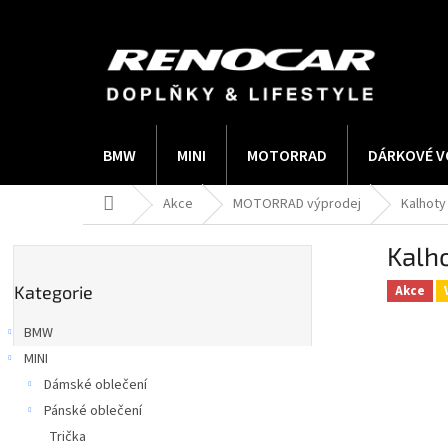
Přejít
na
obsah
BMW
MINI
MOTORRAD
DÁRKOVÉ V
Domů
Akce
MOTORRAD výprodej
Kalhoty
P
Kalh
o
Přeskočit
s
Kategorie
kategorie
Akce
t
r
BMW
a
MINI
n
Dámské oblečení
n
í
Pánské oblečení
p
Trička