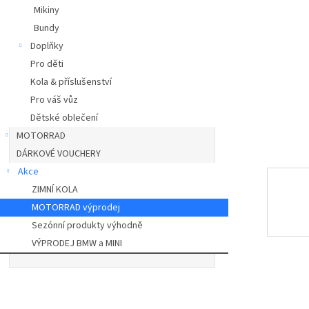
a
Mikiny
n
Bundy
e
Doplňky
l
Pro děti
Kola & příslušenství
Pro váš vůz
Dětské oblečení
MOTORRAD
DÁRKOVÉ VOUCHERY
Akce
ZIMNÍ KOLA
MOTORRAD výprodej
Sezónní produkty výhodně
VÝPRODEJ BMW a MINI