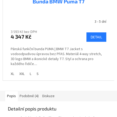
Bunda BMW Puma T7
3 - 5 dní
3 593 Kč bez DPH
4 347 Kč
DETAIL
Pánská funkční bunda PUMA | BMW T7 Jacket s
vodoodpudivou úpravou bez PFAS. Materiál 4-way stretch,
3D logo BMW a ikonické detaily T7. Styl a ochrana pro
každého řidiče....
XL
XXL
L
S
Popis
Podobné (4)
Diskuze
Detailní popis produktu