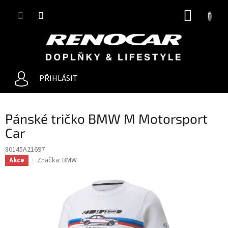
Přejít
NÁKUP
na
obsah
KOŠÍK
PŘIHLÁSIT
Pánské tričko BMW M Motorsport
Car
80145A21697
Značka:
BMW
Akce