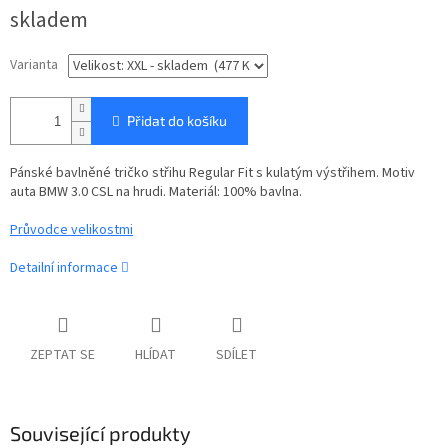
Měrná
skladem
cena:
Varianta
Přidat do košíku
Pánské bavlněné tričko střihu Regular Fit s kulatým výstřihem. Motiv
auta BMW 3.0 CSL na hrudi. Materiál: 100% bavlna.
Průvodce velikostmi
Detailní informace
ZEPTAT SE
HLÍDAT
SDÍLET
Související produkty