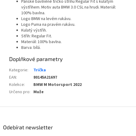
Pánské bavlněné tričko střihu Regular Fit s kulatým
výstřihem. Motiv auta BMW 3.0 CSL na hrudi. Materiál:
100% bavlna.
Logo BMW na levém rukávu.
Logo Puma na pravém rukávu.
Kulatý výstřih.
Střih: Regular Fit.
Materiál: 100% bavlna.
Barva: bílá.
Doplňkové parametry
Kategorie
:
Trička
EAN
:
80145A21697
Kolekce
:
BMW M Motorsport 2022
Určeno pro
:
Muže
Z
á
p
Odebírat newsletter
a