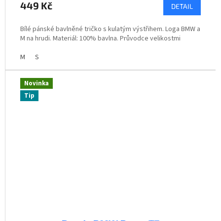
449 Kč
DETAIL
Bílé pánské bavlněné tričko s kulatým výstřihem. Loga BMW a
M na hrudi. Materiál: 100% bavlna. Průvodce velikostmi
M
S
Novinka
Tip