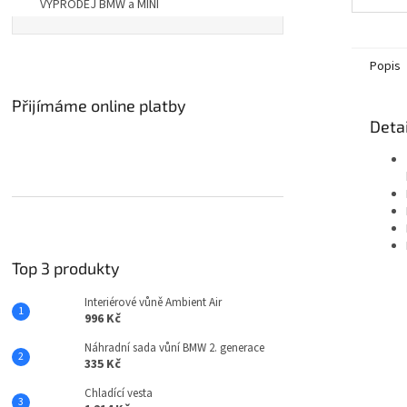
VÝPRODEJ BMW a MINI
Popis
Přijímáme online platby
Detai
Top 3 produkty
Interiérové vůně Ambient Air
996 Kč
Náhradní sada vůní BMW 2. generace
335 Kč
Chladící vesta