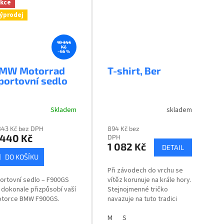
kce
ýprodej
10 345
Kč
–66 %
MW Motorrad
T-shirt, Ber
portovní sedlo
Skladem
skladem
843 Kč bez DPH
894 Kč bez
 440 Kč
DPH
1 082 Kč
DETAIL
DO KOŠÍKU
Při závodech do vrchu se
ortovní sedlo – F900GS
vítěz korunuje na krále hory.
 dokonale přizpůsobí vaší
Stejnojmenné tričko
torce BMW F900GS.
navazuje na tuto tradici
potiskem motorky BMW při
cestě na vrchol. 100%
M
S