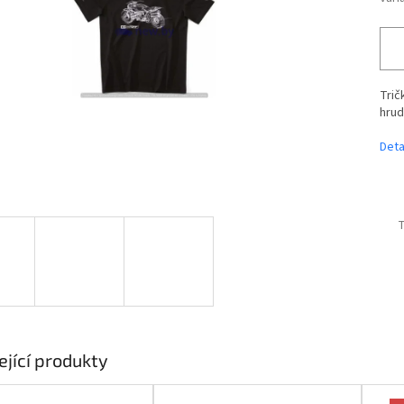
Trič
hrud
Deta
T
ející produkty