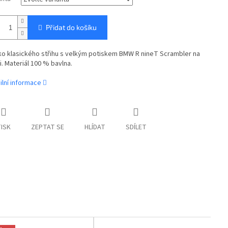
Přidat do košíku
ko klasického střihu s velkým potiskem BMW R nineT Scrambler na
i. Materiál 100 % bavlna.
ilní informace
ISK
ZEPTAT SE
HLÍDAT
SDÍLET