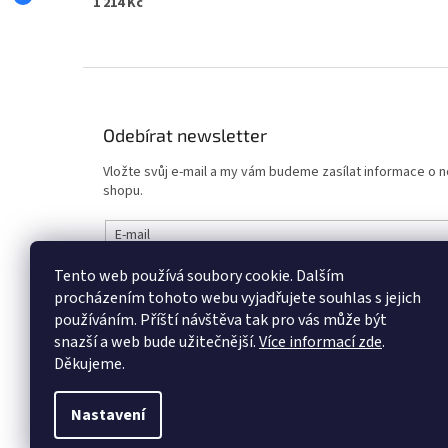
1 214 Kč
Z
á
p
Odebírat newsletter
a
t
Vložte svůj e-mail a my vám budeme zasílat informace o
í
shopu.
E-mail
Tento web používá soubory cookie. Dalším
Vložením e-mailu souhlasíte s
podmínkami ochrany osob
procházením tohoto webu vyjadřujete souhlas s jejich
používáním.
Příští návštěva tak pro vás může být
PŘIHLÁSIT SE
snazší a web bude užitečnější.
Více informací zde
.
Děkujeme.
Nastavení