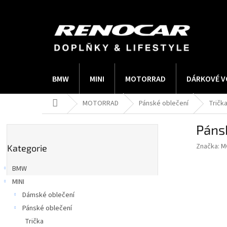
Přejít
na
obsah
BMW
MINI
MOTORRAD
DÁRKOVÉ V
Domů
MOTORRAD
Pánské oblečení
Tričk
P
Páns
o
Přeskočit
s
Značka:
M
Kategorie
kategorie
t
r
BMW
a
MINI
n
Dámské oblečení
n
í
Pánské oblečení
p
Trička