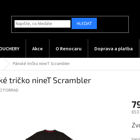
HLEDAT
OUCHERY
Akce
O Renocaru
Doprava a platba
a
Pánské tričko nineT Scrambler
ké tričko nineT Scrambler
OTORRAD
7
653
Měr
Zv
cena
Vari