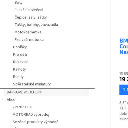
Boty
Funkční oblečení
Čepice, šály, šátky
Tašky, batohy, zavazadla
Motokosmetika
Pro vaši motorku
B
Co
Doplňky
Na
Pro děti
Rukavice
Kalhoty
15 8
Bundy
19 
Sběratelské miniatury
DÁRKOVÉ VOUCHERY
Akce
5,5"
ZIMNÍ KOLA
TFT 
dobř
MOTORRAD výprodej
slun
Sezónní produkty výhodně
typy