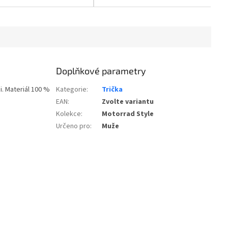
bavlna. Průvodce
velikostmi...
Doplňkové parametry
i. Materiál 100 %
Kategorie
:
Trička
EAN
:
Zvolte variantu
Kolekce
:
Motorrad Style
Určeno pro
:
Muže