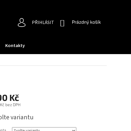
NÁKUPNÍ
Prázdný košík
PŘIHLÁSIT
KOŠÍK
Kontakty
90 Kč
 Kč bez DPH
ná
olte variantu
:
anta