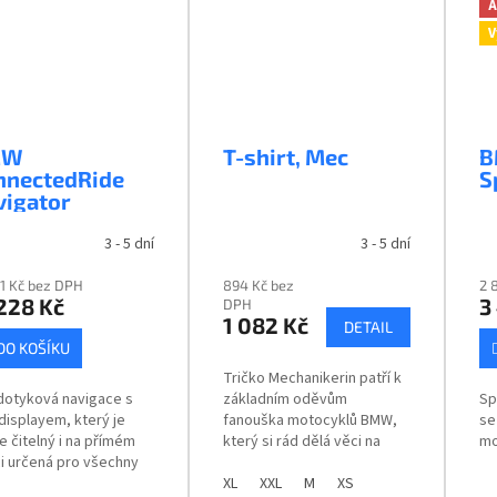
A
V
MW
T-shirt, Mec
B
nnectedRide
S
vigator
3 - 5 dní
3 - 5 dní
91 Kč bez DPH
894 Kč bez
2 
228 Kč
3
DPH
1 082 Kč
DETAIL
DO KOŠÍKU
Tričko Mechanikerin patří k
 dotyková navigace s
základním oděvům
Sp
displayem, který je
fanouška motocyklů BMW,
se
e čitelný i na přímém
který si rád dělá věci na
mo
ci určená pro všechny
svém motocyklu sám.
 motocyklů BMW.
Průvodce velikostmi
XL
XXL
M
XS