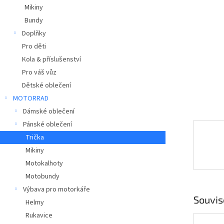
a
Mikiny
n
Bundy
e
Doplňky
l
Pro děti
Kola & příslušenství
Pro váš vůz
Dětské oblečení
MOTORRAD
Dámské oblečení
Pánské oblečení
Trička
Mikiny
Motokalhoty
Motobundy
Výbava pro motorkáře
Souvis
Helmy
Rukavice