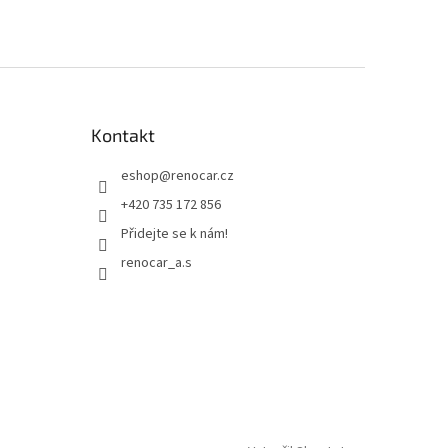
Kontakt
eshop
@
renocar.cz
+420 735 172 856
Přidejte se k nám!
renocar_a.s