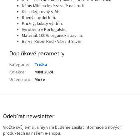
Nápis MINI na levé straně na hrudi.
Klasický, rovný střih.
Rovný spodní lem.
Pružný, kulatý výstřih.
Vyrobeno v Portugalsku.
Materiál: 100% organická bavlna.
Barva: Rebel Red / Vibrant Silver
Doplňkové parametry
Kategorie
:
Trička
Kolekce
:
MINI 2024
Určeno pro
:
Muže
Z
á
p
Odebírat newsletter
a
t
Vložte svůj e-mail a my vám budeme zasílat informace o nových
í
produktech na našem e-shopu.