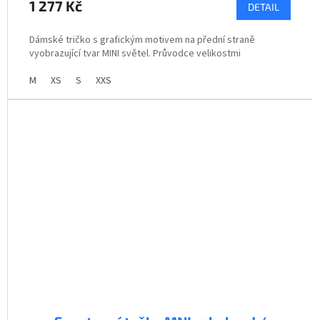
1 277 Kč
DETAIL
Dámské tričko s grafickým motivem na přední straně
vyobrazující tvar MINI světel. Průvodce velikostmi
M
XS
S
XXS