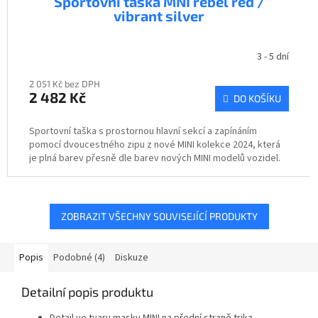
Sportovní taška MNI rebel red /
vibrant silver
3 - 5 dní
2 051 Kč bez DPH
2 482 Kč
DO KOŠÍKU
Sportovní taška s prostornou hlavní sekcí a zapínáním
pomocí dvoucestného zipu z nové MINI kolekce 2024, která
je plná barev přesně dle barev nových MINI modelů vozidel.
ZOBRAZIT VŠECHNY SOUVISEJÍCÍ PRODUKTY
Popis
Podobné (4)
Diskuze
Detailní popis produktu
Detail ve tvaru masky MINI na přední straně trika.