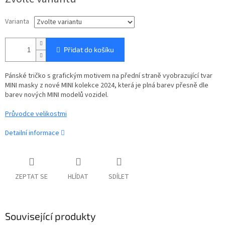
cena:
Varianta
Přidat do košíku
Pánské tričko s grafickým motivem na přední straně vyobrazující tvar
MINI masky z nové MINI kolekce 2024, která je plná barev přesně dle
barev nových MINI modelů vozidel.
Průvodce velikostmi
Detailní informace
ZEPTAT SE
HLÍDAT
SDÍLET
Související produkty