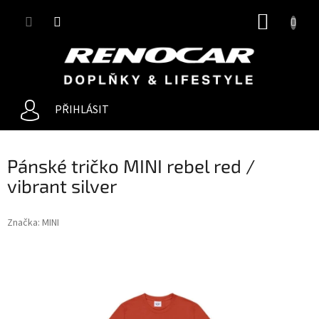
Přejít
NÁKUP
na
obsah
KOŠÍK
PŘIHLÁSIT
Pánské tričko MINI rebel red /
vibrant silver
Značka:
MINI