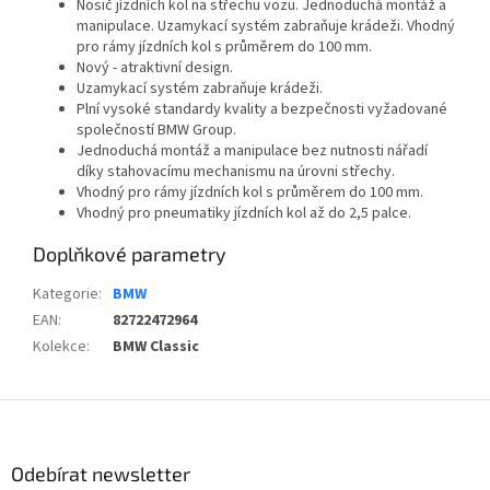
Nosič jízdních kol na střechu vozu. Jednoduchá montáž a
manipulace. Uzamykací systém zabraňuje krádeži. Vhodný
pro rámy jízdních kol s průměrem do 100 mm.
Nový - atraktivní design.
Uzamykací systém zabraňuje krádeži.
Plní vysoké standardy kvality a bezpečnosti vyžadované
společností BMW Group.
Jednoduchá montáž a manipulace bez nutnosti nářadí
díky stahovacímu mechanismu na úrovni střechy.
Vhodný pro rámy jízdních kol s průměrem do 100 mm.
Vhodný pro pneumatiky jízdních kol až do 2,5 palce.
Doplňkové parametry
Kategorie
:
BMW
EAN
:
82722472964
Kolekce
:
BMW Classic
Z
á
p
Odebírat newsletter
a