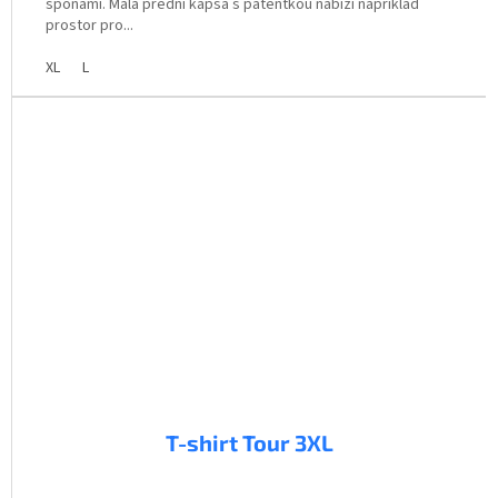
sponami. Malá přední kapsa s patentkou nabízí například
prostor pro...
XL
L
T-shirt Tour 3XL