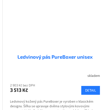
Ledvinový pás PureBoxer unisex
skladem
2 903 Kč bez DPH
3 513 Kč
DETAIL
Ledvinový kožený pás PureBoxer je vyroben v klasickém
designu. Šířka se upravuje dvěma stylovými kovovými