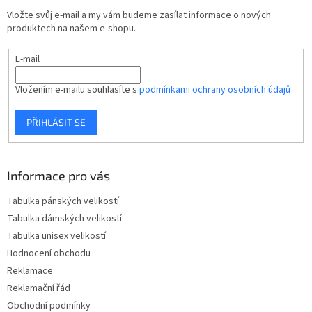
t
Vložte svůj e-mail a my vám budeme zasílat informace o nových
í
produktech na našem e-shopu.
E-mail
Vložením e-mailu souhlasíte s
podmínkami ochrany osobních údajů
PŘIHLÁSIT SE
Informace pro vás
Tabulka pánských velikostí
Tabulka dámských velikostí
Tabulka unisex velikostí
Hodnocení obchodu
Reklamace
Reklamační řád
Obchodní podmínky