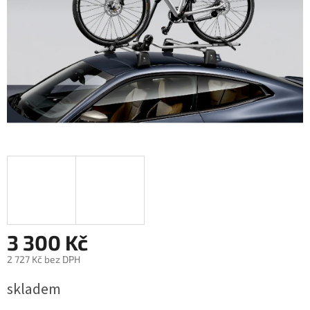
3 300 Kč
2 727 Kč bez DPH
Měrná
skladem
cena: