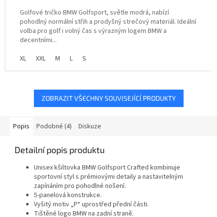
Golfové tričko BMW Golfsport, světle modrá, nabízí
pohodlný normální střih a prodyšný strečový materiál. Ideální
volba pro golf i volný čas s výrazným logem BMW a
decentními...
XL
XXL
M
L
S
ZOBRAZIT VŠECHNY SOUVISEJÍCÍ PRODUKTY
Popis
Podobné (4)
Diskuze
Detailní popis produktu
Unisex kšiltovka BMW Golfsport Crafted kombinuje
sportovní styl s prémiovými detaily a nastavitelným
zapínáním pro pohodlné nošení.
5-panelová konstrukce.
Vyšitý motiv „P“ uprostřed přední části.
Tištěné logo BMW na zadní straně.