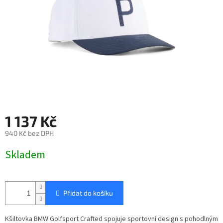
1 137 Kč
940 Kč bez DPH
Měrná
Skladem
cena:
Přidat do košíku
Kšiltovka BMW Golfsport Crafted spojuje sportovní design s pohodlným