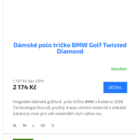
Dámské polo tričko BMW Golf Twisted
Diamond
Skladem
1 797 Kč bez DPH
2 174 Kč
DETAIL
Originální dámské golfové polo tričko BMW z kolekce 2026.
Technologie Drycell, pružný 4-way stretch materiál a unikátní
žakárový vzor pro váš maximální styl i výkon na...
XL
M
L
XS
S