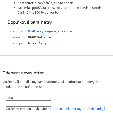
Nastavitelné zapínání typu Snapback.
Materiál: podšívka: 87 % polyester, 13 % bavlna; spodní
část kšiltu: 100 % polyester.
Doplňkové parametry
Kategorie
:
Kšiltovky, čepice, rukavice
Kolekce
:
BMW Golfsport
Určeno pro
:
Muže, Ženy
Z
á
p
Odebírat newsletter
a
t
Vložte svůj e-mail a my vám budeme zasílat informace o nových
í
produktech na našem e-shopu.
E-mail
Vložením e-mailu souhlasíte s
podmínkami ochrany osobních údajů