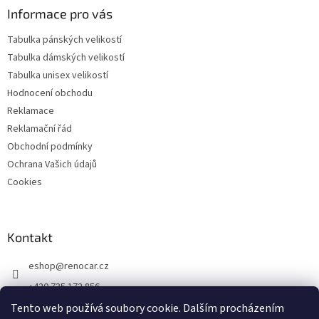
Informace pro vás
Tabulka pánských velikostí
Tabulka dámských velikostí
Tabulka unisex velikostí
Hodnocení obchodu
Reklamace
Reklamační řád
Obchodní podmínky
Ochrana Vašich údajů
Cookies
Kontakt
eshop
@
renocar.cz
+420 735 172 856
Tento web používá soubory cookie. Dalším procházením
Přidejte se k nám!