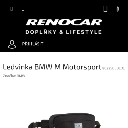
Přejít
NÁKUP
na
obsah
KOŠÍK
PŘIHLÁSIT
Ledvinka BMW M Motorsport
80225B5D131
Značka:
BMW