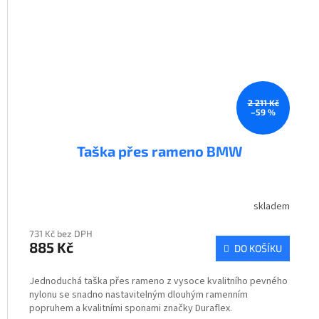
2 211 Kč
–59 %
Taška přes rameno BMW
skladem
731 Kč bez DPH
885 Kč
DO KOŠÍKU
Jednoduchá taška přes rameno z vysoce kvalitního pevného
nylonu se snadno nastavitelným dlouhým ramenním
popruhem a kvalitními sponami značky Duraflex.