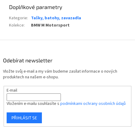
Doplňkové parametry
Kategorie
:
Tašky, batohy, zavazadla
Kolekce
:
BMW M Motorsport
Z
á
p
Odebírat newsletter
a
t
Vložte svůj e-mail a my vám budeme zasílat informace o nových
í
produktech na našem e-shopu.
E-mail
Vložením e-mailu souhlasíte s
podmínkami ochrany osobních údajů
PŘIHLÁSIT SE