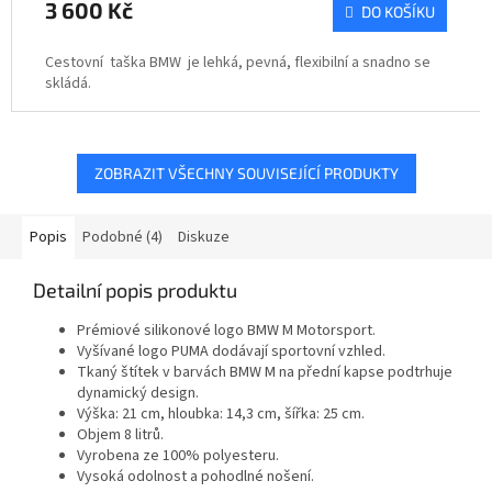
3 600 Kč
DO KOŠÍKU
Cestovní taška BMW je lehká, pevná, flexibilní a snadno se
skládá.
ZOBRAZIT VŠECHNY SOUVISEJÍCÍ PRODUKTY
Popis
Podobné (4)
Diskuze
Detailní popis produktu
Prémiové silikonové logo BMW M Motorsport.
Vyšívané logo PUMA dodávají sportovní vzhled.
Tkaný štítek v barvách BMW M na přední kapse podtrhuje
dynamický design.
Výška: 21 cm, hloubka: 14,3 cm, šířka: 25 cm.
Objem 8 litrů.
Vyrobena ze 100% polyesteru.
Vysoká odolnost a pohodlné nošení.