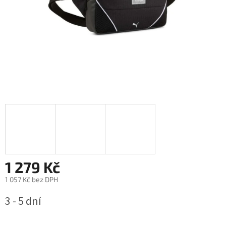
1 279 Kč
1 057 Kč bez DPH
Měrná
3 - 5 dní
cena: