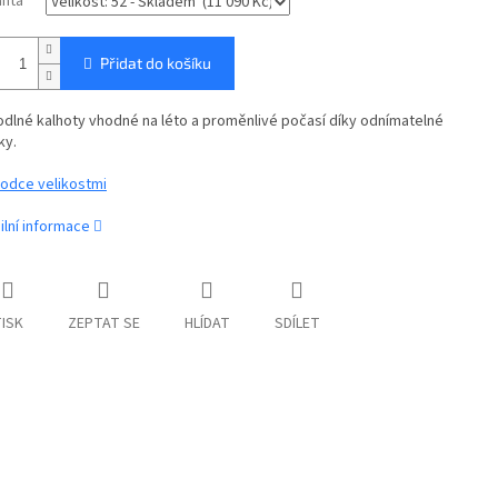
anta
Přidat do košíku
dlné kalhoty vhodné na léto a proměnlivé počasí díky odnímatelné
ky.
odce velikostmi
ilní informace
ISK
ZEPTAT SE
HLÍDAT
SDÍLET