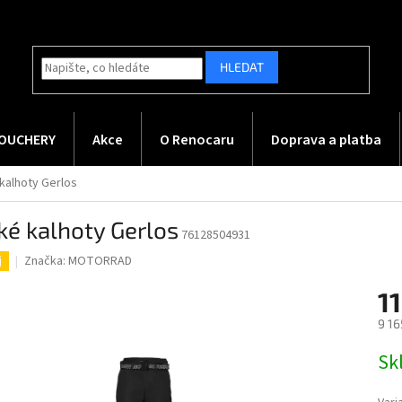
HLEDAT
OUCHERY
Akce
O Renocaru
Doprava a platba
kalhoty Gerlos
ké kalhoty Gerlos
76128504931
Značka:
MOTORRAD
j
1
9 16
Měr
Sk
cena