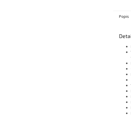
umož
fano
zažít
Popis
Detai