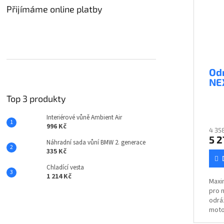
Přijímáme online platby
Od
NE
Top 3 produkty
Interiérové vůně Ambient Air
996 Kč
4 35
5 2
Náhradní sada vůní BMW 2. generace
335 Kč
Chladící vesta
1 214 Kč
Maxim
pro 
odrá
moto
Kids