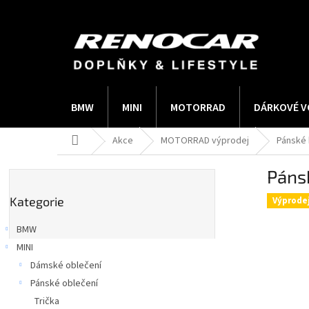
Přejít
na
obsah
BMW
MINI
MOTORRAD
DÁRKOVÉ V
Domů
Akce
MOTORRAD výprodej
Pánské 
P
Páns
o
Přeskočit
s
Kategorie
kategorie
Výprode
t
r
BMW
a
MINI
n
Dámské oblečení
n
í
Pánské oblečení
p
Trička