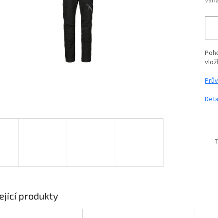
Vari
Poho
vlož
Prův
Deta
T
ející produkty