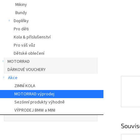
a
Mikiny
n
Bundy
e
Doplňky
l
Pro děti
Kola & příslušenství
Pro váš vůz
Dětské oblečení
MOTORRAD
DÁRKOVÉ VOUCHERY
Akce
ZIMNÍ KOLA
MOTORRAD výprodej
Sezónní produkty výhodně
VÝPRODEJ BMW a MINI
Souvis