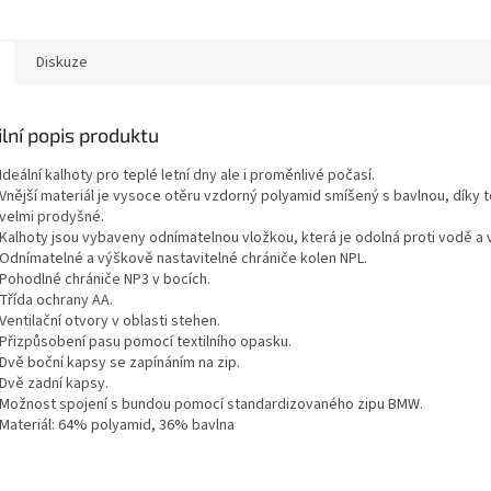
ňuje mladším
motorem boxer.
uškům BMW Motorrad
 zblízka...
Diskuze
lní popis produktu
Ideální kalhoty pro teplé letní dny ale i proměnlivé počasí.
Vnější materiál je vysoce otěru vzdorný polyamid smíšený s bavlnou, díky 
velmi prodyšné.
Kalhoty jsou vybaveny odnímatelnou vložkou, která je odolná proti vodě a 
Odnímatelné a výškově nastavitelné chrániče kolen NPL.
Pohodlné chrániče NP3 v bocích.
Třída ochrany AA.
Ventilační otvory v oblasti stehen.
Přizpůsobení pasu pomocí textilního opasku.
Dvě boční kapsy se zapínáním na zip.
Dvě zadní kapsy.
Možnost spojení s bundou pomocí standardizovaného zipu BMW.
Materiál: 64% polyamid, 36% bavlna