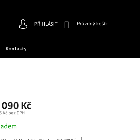
NÁKUPNÍ
Prázdný košík
PŘIHLÁSIT
KOŠÍK
Kontakty
1 090 Kč
5 Kč bez DPH
ná
ladem
: