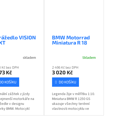
rážedlo VISION
BMW Motorrad
XT
Miniatura R 18
skladem
Skladem
8 Kč bez DPH
2 496 Kč bez DPH
73 Kč
3 020 Kč
DO KOŠÍKU
DO KOŠÍKU
ální zážitek z jízdy
Legenda žije v měřítku 1:10.
nejmenší motorkáře na
Miniatura BMW R 1250 GS
žedle v designu
ukazuje všechny terénní
rky BMW. Motocykl
vlastnosti motocyklu ve
 Bike Next 100 Years
známé konstrukci s