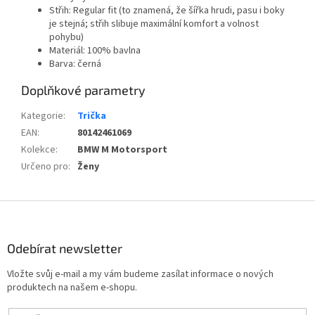
Střih: Regular fit (to znamená, že šířka hrudi, pasu i boky
je stejná;
střih slibuje maximální komfort a volnost
pohybu)
Materiál: 100% bavlna
Barva: černá
Doplňkové parametry
Kategorie
:
Trička
EAN
:
80142461069
Kolekce
:
BMW M Motorsport
Určeno pro
:
Ženy
Z
á
p
Odebírat newsletter
a
t
Vložte svůj e-mail a my vám budeme zasílat informace o nových
í
produktech na našem e-shopu.