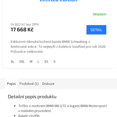
Skladem
14 602 Kč bez DPH
17 668 Kč
DETAIL
Exkluzivní dámská kožená bunda BMW Schwabing z
limitované edice. To nejlepší z kolekce Soulfuel pro rok 2026.
Průvodce velikostmi
XL
XXL
M
L
XS
S
Popis
Podobné (1)
Diskuze
Detailní popis produktu
Tričko s motivem BMW M8 GTE a logem BMW Motorsport
v matném provedení.
Kulatý výstřih.