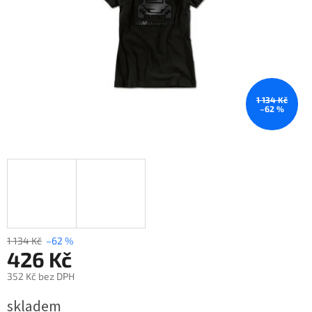
1 134 Kč
–62 %
1 134 Kč
–62 %
426 Kč
352 Kč bez DPH
Měrná
skladem
cena: