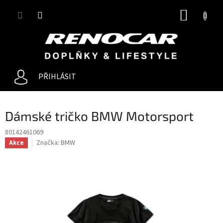
Přejít
NÁKUP
na
obsah
KOŠÍK
PŘIHLÁSIT
Dámské tričko BMW Motorsport
80142461069
Značka:
BMW
Akce