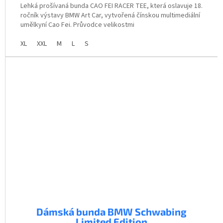
Lehká prošívaná bunda CAO FEI RACER TEE, která oslavuje 18.
ročník výstavy BMW Art Car, vytvořená čínskou multimediální
umělkyní Cao Fei. Průvodce velikostmi
XL
XXL
M
L
S
Dámská bunda BMW Schwabing
Limited Edition