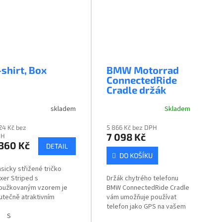
-shirt, Box
BMW Motorrad
ConnectedRide
Cradle držák
chytrého
telefonu
skladem
Skladem
124 Kč bez
5 866 Kč bez DPH
7 098 Kč
PH
 360 Kč
DETAIL
DO KOŠÍKU
asicky střižené tričko
xer Striped s
Držák chytrého telefonu
oužkovaným vzorem je
BMW ConnectedRide Cradle
utečně atraktivním
vám umožňuje používat
uskem. Toto tričko je ze
telefon jako GPS na vašem
0% bavlny, lehce
S
motocyklu BMW a