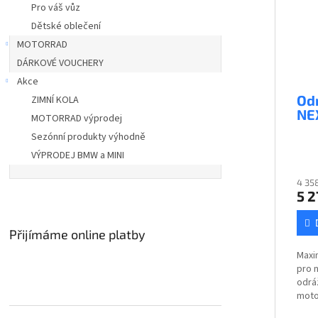
Pro váš vůz
Dětské oblečení
MOTORRAD
DÁRKOVÉ VOUCHERY
Akce
Od
ZIMNÍ KOLA
NE
MOTORRAD výprodej
Sezónní produkty výhodně
VÝPRODEJ BMW a MINI
4 35
5 2
Přijímáme online platby
Maxim
pro 
odrá
moto
Kids