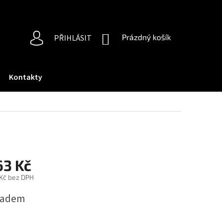
NÁKUPNÍ
Prázdný košík
PŘIHLÁSIT
KOŠÍK
Kontakty
63 Kč
 Kč bez DPH
ná
ladem
: