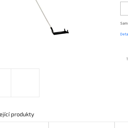
Samo
Deta
T
ející produkty