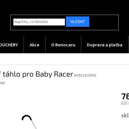
HLEDAT
OUCHERY
Akce
O Renocaru
Doprava a platba
táhlo pro Baby Racer
80932410943
MW
7
631
Měr
sk
cena