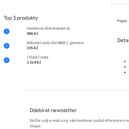
umož
fano
zažít
Top 3 produkty
Popis
Interiérové vůně Ambient Air
996 Kč
Detai
Náhradní sada vůní BMW 2. generace
335 Kč
Chladící vesta
1 214 Kč
Z
á
p
Odebírat newsletter
a
t
Vložte svůj e-mail a my vám budeme zasílat informace o
í
shopu.