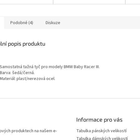
ňuje mladším
vyrovnává teploty.
vy
uškům BMW Motorrad
Průvodce...
vo
 zblízka...
Podobné (4)
Diskuze
lní popis produktu
Samostatná tažná tyč pro modely BMW Baby Racer III.
Barva: šedá/černá.
Materiál: plast/nerezová ocel.
Informace pro vás
 nových produktech na našem e-
Tabulka pánských velikostí
Tabulka dámských velikostí