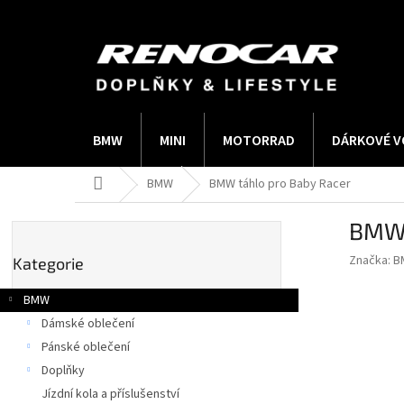
Přejít
na
obsah
BMW
MINI
MOTORRAD
DÁRKOVÉ V
Domů
BMW
BMW táhlo pro Baby Racer
P
BMW 
o
Přeskočit
s
Značka:
B
Kategorie
kategorie
t
r
BMW
a
Dámské oblečení
n
Pánské oblečení
n
í
Doplňky
p
Jízdní kola a příslušenství