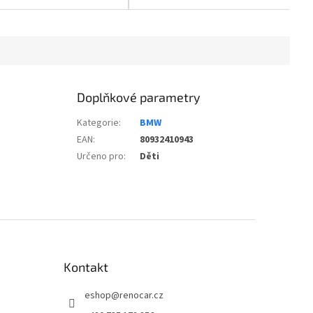
pasované a je ideálním
zobrazovat data, jako je
lnočasovým oděvem...
úhel náklonu nebo
zrychlení,...
Doplňkové parametry
Kategorie
:
BMW
EAN
:
80932410943
Určeno pro
:
Děti
Kontakt
eshop
@
renocar.cz