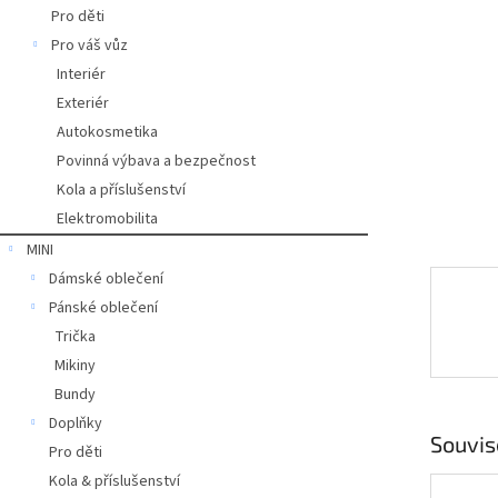
a
Pro děti
n
Pro váš vůz
e
Interiér
l
Exteriér
Autokosmetika
Povinná výbava a bezpečnost
Kola a příslušenství
Elektromobilita
MINI
Dámské oblečení
Pánské oblečení
Trička
Mikiny
Bundy
Doplňky
Souvis
Pro děti
Kola & příslušenství