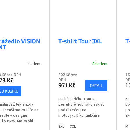
rážedlo VISION
T-shirt Tour 3XL
T
XT
skladem
Skladem
8 Kč bez DPH
802 Kč bez
1 
73 Kč
DPH
D
971 Kč
1
DETAIL
DO KOŠÍKU
Funkční tričko Tour se
Kl
ální zážitek z jízdy
perfektně hodí jako základ
Bo
nejmenší motorkáře na
pod oblečení na
pr
žedle v designu
motocykl. Díky funkčním
sk
rky BMW. Motocykl
vláknům a antimikrobiální
ko
 Bike Next 100 Years
výbavě pohlcuje pachy a
2XL
3XL
10
M