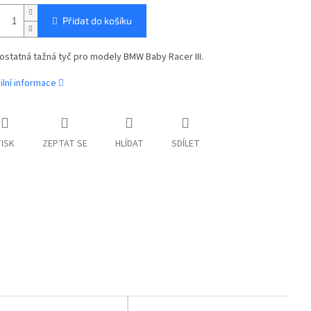
Přidat do košíku
statná tažná tyč pro modely BMW Baby Racer III.
ilní informace
ISK
ZEPTAT SE
HLÍDAT
SDÍLET