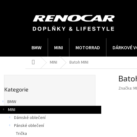
Přejít
na
obsah
BMW
MINI
MOTORRAD
DÁRKOVÉ V
Domů
MINI
Batoh MINI
P
Bato
o
Přeskočit
s
Značka:
M
Kategorie
kategorie
t
r
BMW
a
MINI
n
Dámské oblečení
n
í
Pánské oblečení
p
Trička