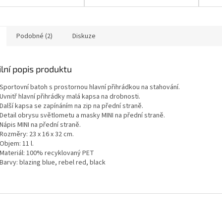
barev přesně dle barev
nových MINI modelů vozidel.
Podobné (2)
Diskuze
lní popis produktu
Sportovní batoh s prostornou hlavní přihrádkou na stahování.
Uvnitř hlavní přihrádky malá kapsa na drobnosti.
Další kapsa se zapínáním na zip na přední straně.
Detail obrysu světlometu a masky MINI na přední straně.
Nápis MINI na přední straně.
Rozměry: 23 x 16 x 32 cm.
Objem: 11 l.
Materiál: 100% recyklovaný PET
Barvy: blazing blue, rebel red, black