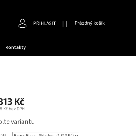
NÁKUPNÍ
Prázdný košík
PŘIHLÁSIT
KOŠÍK
Kontakty
813 Kč
8 Kč bez DPH
ná
olte variantu
:
anta