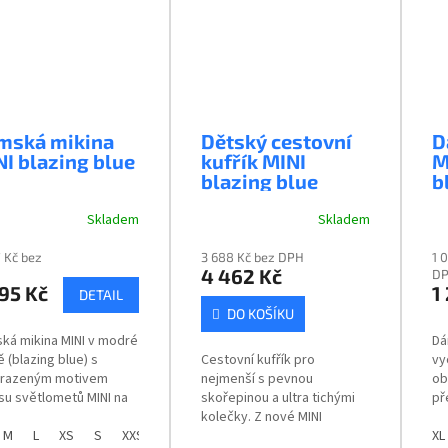
mská mikina
Dětský cestovní
D
I blazing blue
kufřík MINI
M
blazing blue
b
Skladem
Skladem
7 Kč bez
3 688 Kč bez DPH
1 
4 462 Kč
D
95 Kč
1
DETAIL
DO KOŠÍKU
ká mikina MINI v modré
Dá
 (blazing blue) s
Cestovní kufřík pro
vy
razeným motivem
nejmenší s pevnou
ob
su světlometů MINI na
skořepinou a ultra tichými
př
ní straně. Průvodce
kolečky. Z nové MINI
ve
kostmi
M
L
XS
S
XXS
kolekce 2024, která je plná
XL