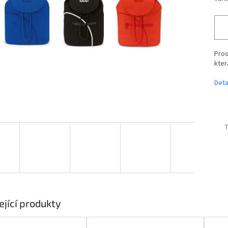
Pros
kter
Deta
T
ející produkty