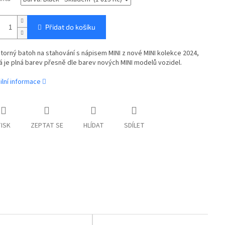
Přidat do košíku
torný batoh na stahování s nápisem MINI z nové MINI kolekce 2024,
á je plná barev přesně dle barev nových MINI modelů vozidel.
ilní informace
ISK
ZEPTAT SE
HLÍDAT
SDÍLET