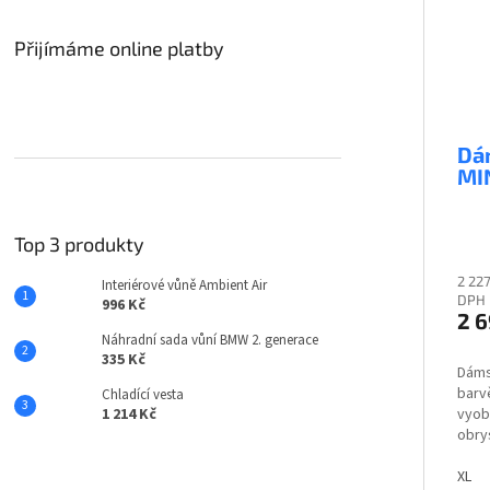
Přijímáme online platby
Dá
MIN
Top 3 produkty
2 22
Interiérové vůně Ambient Air
DPH
996 Kč
2 6
Náhradní sada vůní BMW 2. generace
335 Kč
Dáms
barvě
Chladící vesta
1 214 Kč
vyob
obry
před
veli
XL