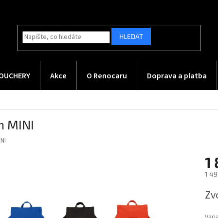
HLEDAT
OUCHERY
Akce
O Renocaru
Doprava a platba
h MINI
INI
1 
1 49
Měr
Zv
cena
Vari