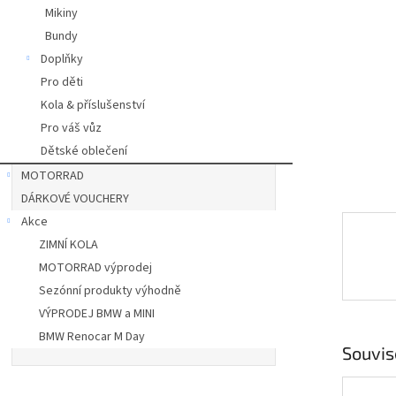
a
Mikiny
n
Bundy
e
Doplňky
l
Pro děti
Kola & příslušenství
Pro váš vůz
Dětské oblečení
MOTORRAD
DÁRKOVÉ VOUCHERY
Akce
ZIMNÍ KOLA
MOTORRAD výprodej
Sezónní produkty výhodně
VÝPRODEJ BMW a MINI
BMW Renocar M Day
Souvis