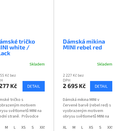
ámské tričko
Dámská mikina
INI white /
MINI rebel red
lack
Skladem
Skladem
055 Kč bez
2 227 Kč bez
PH
DPH
 277 Kč
2 695 Kč
DETAIL
DETAIL
mské tričko s
Dámská mikina MINI v
obrazeným motivem
červené barvě (rebel red) s
rysu světlometů MINI na
vyobrazeným motivem
ední straně. Průvodce
obrysu světlometů MINI na
likostmi
přední straně. Průvodce
M
L
XS
S
XXS
velikostmi
XL
M
L
XS
S
XXS